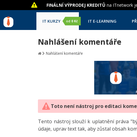
FINÁLNÍ VÝPRODEJ KREDITŮ
na ITnetwork je
IT KURZY
IT E-LEARNING
PŘ
od
0 Kč
Nahlášení komentáře
Nahlášení komentáře
Toto není nástroj pro editaci kom
Tento nástroj slouží k uplatnění práva 
údaje, uprav text tak, aby zůstal obsah ko