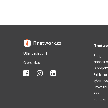
ITnetwork.cz
ITnetwo
Učíme národ IT
Blog
Napsali o
O projektu
O projek
Reklama
Vývoj sy
Provozní
RSS
Kontakt