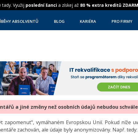
 tady. Využij
poslední šanci
a získej až
80 % extra kreditů ZDAR
ÍBĚHY ABSOLVENTŮ
BLOG
KARIÉRA
PRO FIRMY
entářů a jiné změny než osobních údajů nebudou schvál
"být zapomenut", vymáhaném Evropskou Unií. Pokud níže 
mentáře zachován, ale údaje byly anonymizovány. Např. tedy: