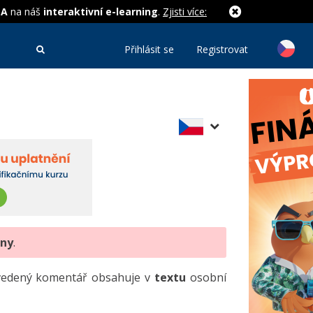
MA
na náš
interaktivní e-learning
.
Zjisti více:
Přihlásit se
Registrovat
eny
.
uvedený komentář obsahuje v
textu
osobní