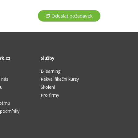
rk.cz
Služby
E-learning
 nás
Rekvalifikační kurzy
tu
Školení
Pro firmy
stému
 podmínky