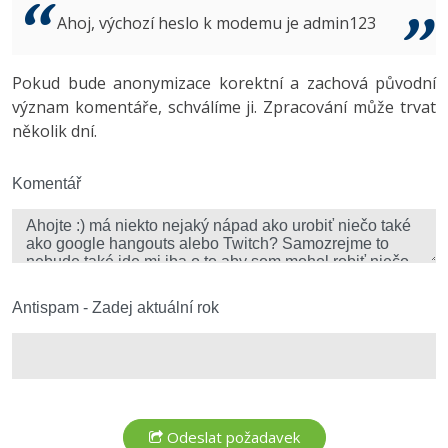
Video
Ahoj, výchozí heslo k modemu je admin123
-41%
Copywriter
Algoritmy
Time management
Ostatní
-10%
Pokud bude anonymizace korektní a zachová původní
WordPress specialista
Umělá inteligence (AI)
Windows
Fórum
význam komentáře, schválíme ji. Zpracování může trvat
několik dní.
SEO specialista
Pro děti
Linux
Více
Komentář
Sítě
Fórum
Kybernetická bezpečnost
Elektronický podpis
Antispam - Zadej aktuální rok
Fórum