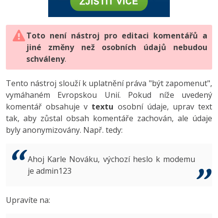
-80%
Vývojář mobilních aplikací
-80%
Python
Digitální gramotnost
Photoshop
HTML5, CSS3, Bootstrap, SEO
PHP
-80%
-30%
Specialista na AI a bigdata
-80%
JavaScript
Marketing
Toto není nástroj pro editaci komentářů a
Adobe Illustrator
SQL a databáze
JavaScript
jiné změny než osobních údajů nebudou
-80%
C# Game developer
-30%
PHP
WordPress
schváleny
Adobe Lightroom
.
Testování a verzování
Python
-80%
-30%
Webdesigner
-15%
C++
SEO
Adobe XD
Tento nástroj slouží k uplatnění práva "být zapomenut",
UML a návrhové vzory
HTML / CSS
vymáhaném Evropskou Unií. Pokud níže uvedený
-80%
Tester
-25%
Swift
UX
Adobe InDesign
komentář obsahuje v
textu
osobní údaje, uprav text
React
UML a návrhové vzory
tak, aby zůstal obsah komentáře zachován, ale údaje
-80%
Systémový administrátor
Kotlin
Business
Adobe After Effects
byly anonymizovány. Např. tedy:
Spring
MySQL/MariaDB
-80%
-25%
Grafik / UX/UI návrhář
-80%
C
Kryptoměny
Blender
ASP.NET MVC
MS-SQL
Ahoj Karle Nováku, výchozí heslo k modemu
-30%
3D grafik
VB.NET
je admin123
Copywriting
Inkscape
Django
SQLite
-80%
Projektový manažer
-80%
SQL
MS Office
Fotografování
Upravíte na:
Best practices
-80%
Databázový analytik
Návrh SW
Google Dokumenty