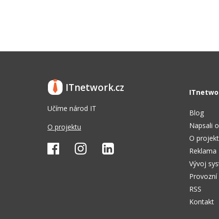
ITnetwork.cz
ITnetwo
Učíme národ IT
Blog
Napsali o
O projektu
O projek
Reklama
Vývoj sy
Provozní
RSS
Kontakt