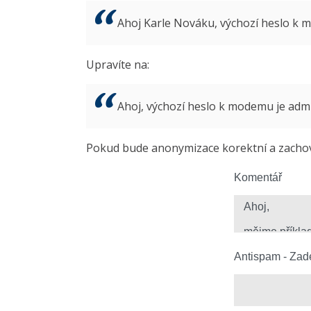
Ahoj Karle Nováku, výchozí heslo k
Upravíte na:
Ahoj, výchozí heslo k modemu je ad
Pokud bude anonymizace korektní a zachová
Komentář
Antispam - Zade