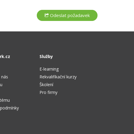
rk.cz
Služby
E-learning
 nás
Rekvalifikační kurzy
tu
Školení
Pro firmy
stému
 podmínky