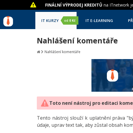
FINÁLNÍ VÝPRODEJ KREDITŮ
na ITnetwork je
IT KURZY
IT E-LEARNING
PŘ
od
0 Kč
Nahlášení komentáře
Nahlášení komentáře
Toto není nástroj pro editaci kom
Tento nástroj slouží k uplatnění práva 
údaje, uprav text tak, aby zůstal obsah ko