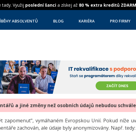
 tady. Využij
poslední šanci
a získej až
80 % extra kreditů ZDAR
ÍBĚHY ABSOLVENTŮ
BLOG
KARIÉRA
PRO FIRMY
entářů a jiné změny než osobních údajů nebudou schvál
"být zapomenut", vymáhaném Evropskou Unií. Pokud níže 
mentáře zachován, ale údaje byly anonymizovány. Např. tedy: