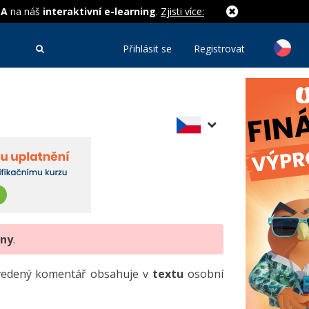
MA
na náš
interaktivní e-learning
.
Zjisti více:
Přihlásit se
Registrovat
eny
.
uvedený komentář obsahuje v
textu
osobní