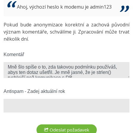
Video
Ahoj, výchozí heslo k modemu je admin123
-41%
Copywriter
Algoritmy
Time management
Ostatní
-10%
Pokud bude anonymizace korektní a zachová původní
WordPress specialista
Umělá inteligence (AI)
Windows
Fórum
význam komentáře, schválíme ji. Zpracování může trvat
několik dní.
SEO specialista
Pro děti
Linux
Více
Komentář
Sítě
Fórum
Kybernetická bezpečnost
Elektronický podpis
Antispam - Zadej aktuální rok
Fórum