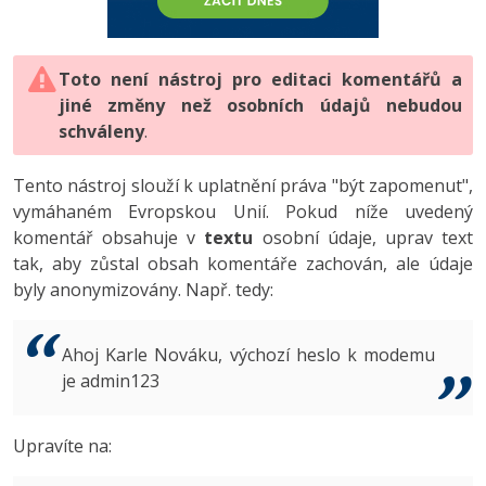
-80%
Vývojář mobilních aplikací
-80%
Python
Digitální gramotnost
Photoshop
HTML5, CSS3, Bootstrap, SEO
PHP
-80%
-30%
Specialista na AI a bigdata
-80%
JavaScript
Marketing
Toto není nástroj pro editaci komentářů a
Adobe Illustrator
SQL a databáze
JavaScript
jiné změny než osobních údajů nebudou
-80%
C# Game developer
-30%
PHP
WordPress
schváleny
Adobe Lightroom
.
Testování a verzování
Python
-80%
-30%
Webdesigner
-15%
C++
SEO
Adobe XD
Tento nástroj slouží k uplatnění práva "být zapomenut",
UML a návrhové vzory
HTML / CSS
vymáhaném Evropskou Unií. Pokud níže uvedený
-80%
Tester
-25%
Swift
UX
Adobe InDesign
komentář obsahuje v
textu
osobní údaje, uprav text
React
UML a návrhové vzory
tak, aby zůstal obsah komentáře zachován, ale údaje
-80%
Systémový administrátor
Kotlin
Business
Adobe After Effects
byly anonymizovány. Např. tedy:
Spring
MySQL/MariaDB
-80%
-25%
Grafik / UX/UI návrhář
-80%
C
Kryptoměny
Blender
ASP.NET MVC
MS-SQL
Ahoj Karle Nováku, výchozí heslo k modemu
-30%
3D grafik
VB.NET
je admin123
Copywriting
Inkscape
Django
SQLite
-80%
Projektový manažer
-80%
SQL
MS Office
Fotografování
Upravíte na:
Best practices
-80%
Databázový analytik
Návrh SW
Google Dokumenty