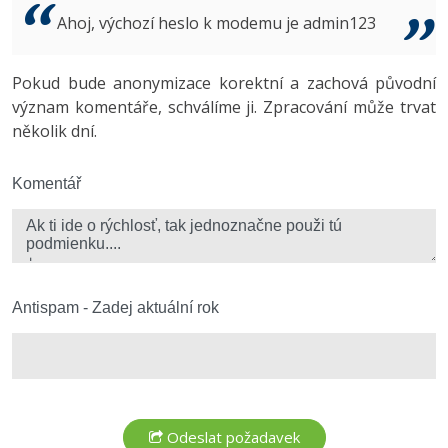
Video
Ahoj, výchozí heslo k modemu je admin123
-41%
Copywriter
Algoritmy
Time management
Ostatní
-10%
Pokud bude anonymizace korektní a zachová původní
WordPress specialista
Umělá inteligence (AI)
Windows
Fórum
význam komentáře, schválíme ji. Zpracování může trvat
několik dní.
SEO specialista
Pro děti
Linux
Více
Komentář
Sítě
Fórum
Kybernetická bezpečnost
Elektronický podpis
Antispam - Zadej aktuální rok
Fórum