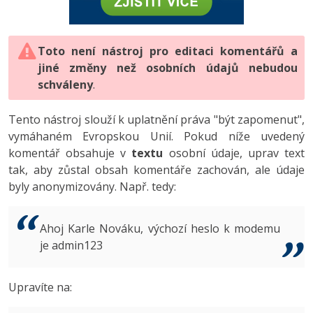
-80%
Vývojář mobilních aplikací
-80%
Python
Digitální gramotnost
Photoshop
HTML5, CSS3, Bootstrap, SEO
PHP
-80%
-30%
Specialista na AI a bigdata
-80%
JavaScript
Marketing
Toto není nástroj pro editaci komentářů a
Adobe Illustrator
SQL a databáze
JavaScript
jiné změny než osobních údajů nebudou
-80%
C# Game developer
-30%
PHP
WordPress
schváleny
Adobe Lightroom
.
Testování a verzování
Python
-80%
-30%
Webdesigner
-15%
C++
SEO
Adobe XD
Tento nástroj slouží k uplatnění práva "být zapomenut",
UML a návrhové vzory
HTML / CSS
vymáhaném Evropskou Unií. Pokud níže uvedený
-80%
Tester
-25%
Swift
UX
Adobe InDesign
komentář obsahuje v
textu
osobní údaje, uprav text
React
UML a návrhové vzory
tak, aby zůstal obsah komentáře zachován, ale údaje
-80%
Systémový administrátor
Kotlin
Business
Adobe After Effects
byly anonymizovány. Např. tedy:
Spring
MySQL/MariaDB
-80%
-25%
Grafik / UX/UI návrhář
-80%
C
Kryptoměny
Blender
ASP.NET MVC
MS-SQL
Ahoj Karle Nováku, výchozí heslo k modemu
-30%
3D grafik
VB.NET
je admin123
Copywriting
Inkscape
Django
SQLite
-80%
Projektový manažer
-80%
SQL
MS Office
Fotografování
Upravíte na:
Best practices
-80%
Databázový analytik
Návrh SW
Google Dokumenty