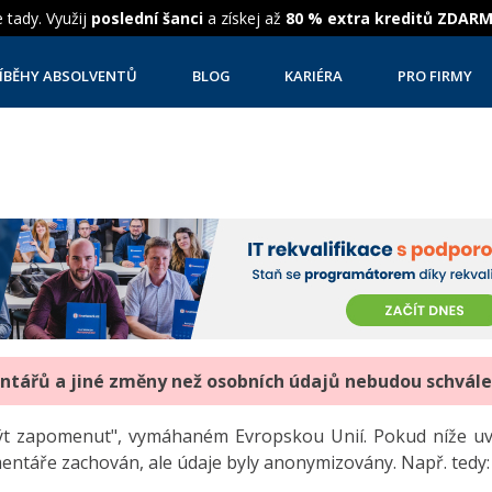
 tady. Využij
poslední šanci
a získej až
80 % extra kreditů ZDAR
ÍBĚHY ABSOLVENTŮ
BLOG
KARIÉRA
PRO FIRMY
entářů a jiné změny než osobních údajů nebudou schvál
"být zapomenut", vymáhaném Evropskou Unií. Pokud níže 
mentáře zachován, ale údaje byly anonymizovány. Např. tedy: