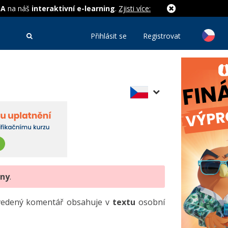
MA
na náš
interaktivní e-learning
.
Zjisti více:
Přihlásit se
Registrovat
eny
.
uvedený komentář obsahuje v
textu
osobní