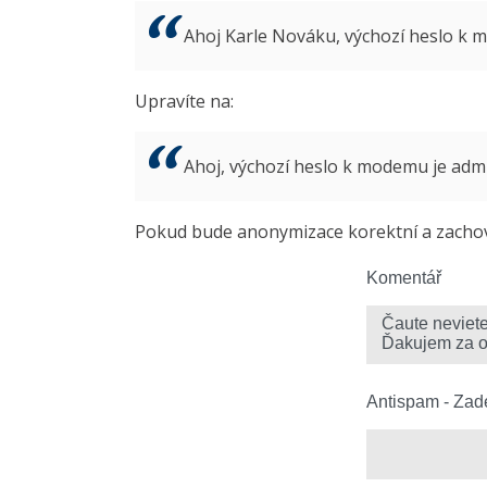
Ahoj Karle Nováku, výchozí heslo k
Upravíte na:
Ahoj, výchozí heslo k modemu je ad
Pokud bude anonymizace korektní a zachová
Komentář
Antispam - Zade