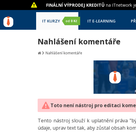
FINÁLNÍ VÝPRODEJ KREDITŮ
na ITnetwork je
IT KURZY
IT E-LEARNING
PŘ
od
0 Kč
Nahlášení komentáře
Nahlášení komentáře
Toto není nástroj pro editaci kom
Tento nástroj slouží k uplatnění práva 
údaje, uprav text tak, aby zůstal obsah ko