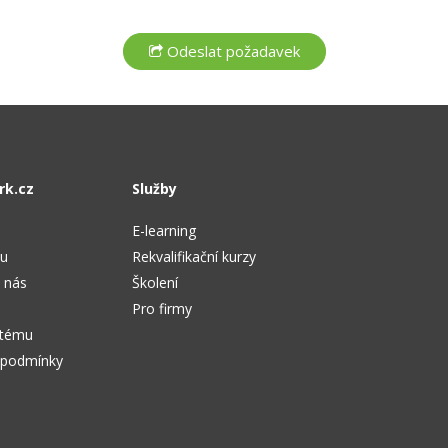
rk.cz
Služby
E-learning
tu
Rekvalifikační kurzy
 nás
Školení
Pro firmy
stému
 podmínky