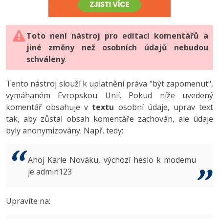
-80%
Vývojář mobilních aplikací
-80%
Python
Digitální gramotnost
Photoshop
HTML5, CSS3, Bootstrap, SEO
PHP
-80%
-30%
Specialista na AI a bigdata
-80%
JavaScript
Marketing
Toto není nástroj pro editaci komentářů a
Adobe Illustrator
SQL a databáze
JavaScript
jiné změny než osobních údajů nebudou
-80%
C# Game developer
-30%
PHP
WordPress
schváleny
Adobe Lightroom
.
Testování a verzování
Python
-80%
-30%
Webdesigner
-15%
C++
SEO
Adobe XD
Tento nástroj slouží k uplatnění práva "být zapomenut",
UML a návrhové vzory
HTML / CSS
vymáhaném Evropskou Unií. Pokud níže uvedený
-80%
Tester
-25%
Swift
UX
Adobe InDesign
komentář obsahuje v
textu
osobní údaje, uprav text
React
UML a návrhové vzory
tak, aby zůstal obsah komentáře zachován, ale údaje
-80%
Systémový administrátor
Kotlin
Business
Adobe After Effects
byly anonymizovány. Např. tedy:
Spring
MySQL/MariaDB
-80%
-25%
Grafik / UX/UI návrhář
-80%
C
Kryptoměny
Blender
ASP.NET MVC
MS-SQL
Ahoj Karle Nováku, výchozí heslo k modemu
-30%
3D grafik
VB.NET
je admin123
Copywriting
Inkscape
Django
SQLite
-80%
Projektový manažer
-80%
SQL
MS Office
Fotografování
Upravíte na:
Best practices
-80%
Databázový analytik
Návrh SW
Google Dokumenty