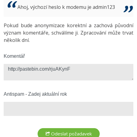
Video
Ahoj, výchozí heslo k modemu je admin123
-41%
Copywriter
Algoritmy
Time management
Ostatní
-10%
Pokud bude anonymizace korektní a zachová původní
WordPress specialista
Umělá inteligence (AI)
Windows
Fórum
význam komentáře, schválíme ji. Zpracování může trvat
několik dní.
SEO specialista
Pro děti
Linux
Více
Komentář
Sítě
Fórum
Kybernetická bezpečnost
Elektronický podpis
Antispam - Zadej aktuální rok
Fórum