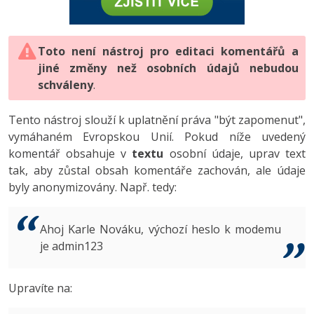
-80%
Vývojář mobilních aplikací
-80%
Python
Digitální gramotnost
Photoshop
HTML5, CSS3, Bootstrap, SEO
PHP
-80%
-30%
Specialista na AI a bigdata
-80%
JavaScript
Marketing
Toto není nástroj pro editaci komentářů a
Adobe Illustrator
SQL a databáze
JavaScript
jiné změny než osobních údajů nebudou
-80%
C# Game developer
-30%
PHP
WordPress
schváleny
Adobe Lightroom
.
Testování a verzování
Python
-80%
-30%
Webdesigner
-15%
C++
SEO
Adobe XD
Tento nástroj slouží k uplatnění práva "být zapomenut",
UML a návrhové vzory
HTML / CSS
vymáhaném Evropskou Unií. Pokud níže uvedený
-80%
Tester
-25%
Swift
UX
Adobe InDesign
komentář obsahuje v
textu
osobní údaje, uprav text
React
UML a návrhové vzory
tak, aby zůstal obsah komentáře zachován, ale údaje
-80%
Systémový administrátor
Kotlin
Business
Adobe After Effects
byly anonymizovány. Např. tedy:
Spring
MySQL/MariaDB
-80%
-25%
Grafik / UX/UI návrhář
-80%
C
Kryptoměny
Blender
ASP.NET MVC
MS-SQL
Ahoj Karle Nováku, výchozí heslo k modemu
-30%
3D grafik
VB.NET
je admin123
Copywriting
Inkscape
Django
SQLite
-80%
Projektový manažer
-80%
SQL
MS Office
Fotografování
Upravíte na:
Best practices
-80%
Databázový analytik
Návrh SW
Google Dokumenty