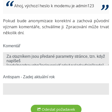
Video
Ahoj, výchozí heslo k modemu je admin123
-41%
Copywriter
Algoritmy
Time management
Ostatní
-10%
Pokud bude anonymizace korektní a zachová původní
WordPress specialista
Umělá inteligence (AI)
Windows
Fórum
význam komentáře, schválíme ji. Zpracování může trvat
několik dní.
SEO specialista
Pro děti
Linux
Více
Komentář
Sítě
Fórum
Kybernetická bezpečnost
Elektronický podpis
Antispam - Zadej aktuální rok
Fórum