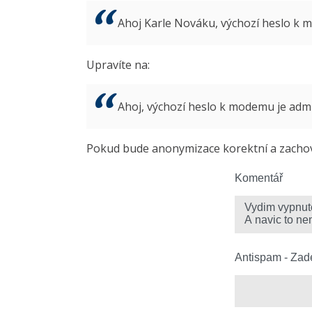
Ahoj Karle Nováku, výchozí heslo k
Upravíte na:
Ahoj, výchozí heslo k modemu je ad
Pokud bude anonymizace korektní a zachová
Komentář
Antispam - Zade