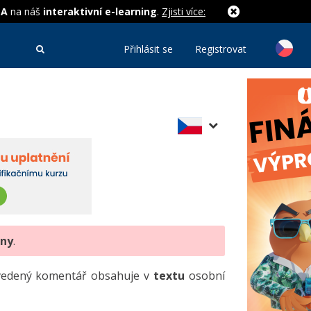
MA
na náš
interaktivní e-learning
.
Zjisti více:
Přihlásit se
Registrovat
eny
.
uvedený komentář obsahuje v
textu
osobní