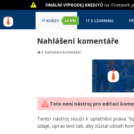
FINÁLNÍ VÝPRODEJ KREDITŮ
na ITnetwork je
IT KURZY
IT E-LEARNING
PŘ
od
0 Kč
Nahlášení komentáře
Nahlášení komentáře
Toto není nástroj pro editaci kom
Tento nástroj slouží k uplatnění práva 
údaje, uprav text tak, aby zůstal obsah ko