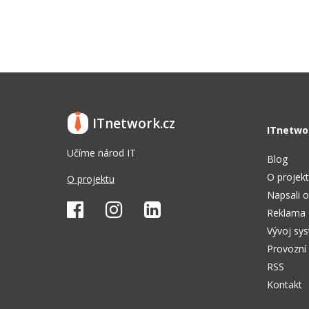
ITnetwork.cz
ITnetwo
Učíme národ IT
Blog
O projek
O projektu
Napsali o
Reklama
Vývoj sy
Provozní
RSS
Kontakt