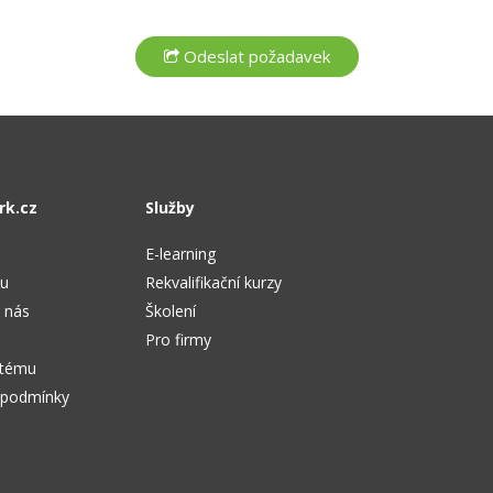
rk.cz
Služby
E-learning
tu
Rekvalifikační kurzy
 nás
Školení
Pro firmy
stému
 podmínky