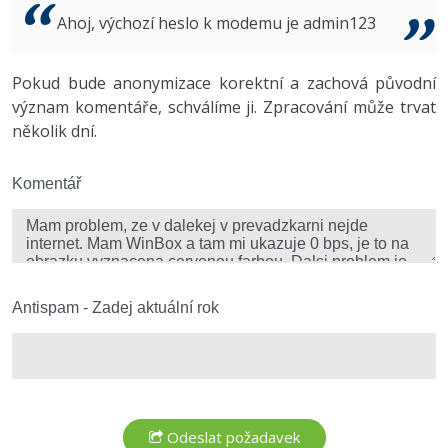
Video
Ahoj, výchozí heslo k modemu je admin123
-41%
Copywriter
Algoritmy
Time management
Ostatní
-10%
Pokud bude anonymizace korektní a zachová původní
WordPress specialista
Umělá inteligence (AI)
Windows
Fórum
význam komentáře, schválíme ji. Zpracování může trvat
několik dní.
SEO specialista
Pro děti
Linux
Více
Komentář
Sítě
Fórum
Kybernetická bezpečnost
Elektronický podpis
Antispam - Zadej aktuální rok
Fórum