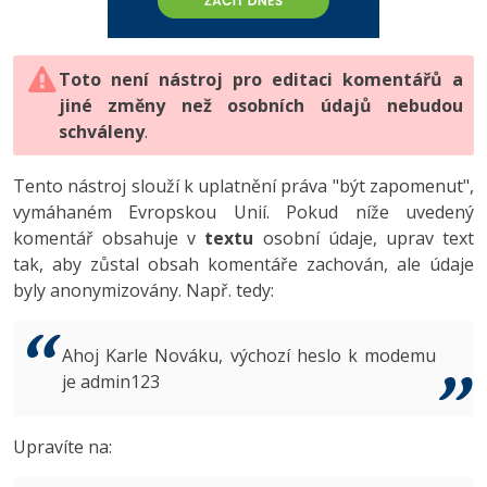
-80%
Vývojář mobilních aplikací
-80%
Python
Digitální gramotnost
Photoshop
HTML5, CSS3, Bootstrap, SEO
PHP
-80%
-30%
Specialista na AI a bigdata
-80%
JavaScript
Marketing
Toto není nástroj pro editaci komentářů a
Adobe Illustrator
SQL a databáze
JavaScript
jiné změny než osobních údajů nebudou
-80%
C# Game developer
-30%
PHP
WordPress
schváleny
Adobe Lightroom
.
Testování a verzování
Python
-80%
-30%
Webdesigner
-15%
C++
SEO
Adobe XD
Tento nástroj slouží k uplatnění práva "být zapomenut",
UML a návrhové vzory
HTML / CSS
vymáhaném Evropskou Unií. Pokud níže uvedený
-80%
Tester
-25%
Swift
UX
Adobe InDesign
komentář obsahuje v
textu
osobní údaje, uprav text
React
UML a návrhové vzory
tak, aby zůstal obsah komentáře zachován, ale údaje
-80%
Systémový administrátor
Kotlin
Business
Adobe After Effects
byly anonymizovány. Např. tedy:
Spring
MySQL/MariaDB
-80%
-25%
Grafik / UX/UI návrhář
-80%
C
Kryptoměny
Blender
ASP.NET MVC
MS-SQL
Ahoj Karle Nováku, výchozí heslo k modemu
-30%
3D grafik
VB.NET
je admin123
Copywriting
Inkscape
Django
SQLite
-80%
Projektový manažer
-80%
SQL
MS Office
Fotografování
Upravíte na:
Best practices
-80%
Databázový analytik
Návrh SW
Google Dokumenty