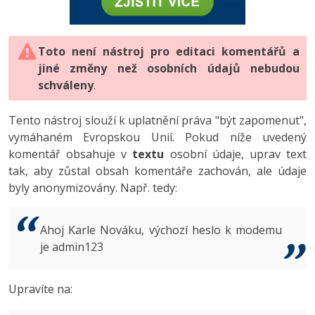
-80%
Vývojář mobilních aplikací
-80%
Python
Digitální gramotnost
Photoshop
HTML5, CSS3, Bootstrap, SEO
PHP
-80%
-30%
Specialista na AI a bigdata
-80%
JavaScript
Marketing
Toto není nástroj pro editaci komentářů a
Adobe Illustrator
SQL a databáze
JavaScript
jiné změny než osobních údajů nebudou
-80%
C# Game developer
-30%
PHP
WordPress
schváleny
Adobe Lightroom
.
Testování a verzování
Python
-80%
-30%
Webdesigner
-15%
C++
SEO
Adobe XD
Tento nástroj slouží k uplatnění práva "být zapomenut",
UML a návrhové vzory
HTML / CSS
vymáhaném Evropskou Unií. Pokud níže uvedený
-80%
Tester
-25%
Swift
UX
Adobe InDesign
komentář obsahuje v
textu
osobní údaje, uprav text
React
UML a návrhové vzory
tak, aby zůstal obsah komentáře zachován, ale údaje
-80%
Systémový administrátor
Kotlin
Business
Adobe After Effects
byly anonymizovány. Např. tedy:
Spring
MySQL/MariaDB
-80%
-25%
Grafik / UX/UI návrhář
-80%
C
Kryptoměny
Blender
ASP.NET MVC
MS-SQL
Ahoj Karle Nováku, výchozí heslo k modemu
-30%
3D grafik
VB.NET
je admin123
Copywriting
Inkscape
Django
SQLite
-80%
Projektový manažer
-80%
SQL
MS Office
Fotografování
Upravíte na:
Best practices
-80%
Databázový analytik
Návrh SW
Google Dokumenty