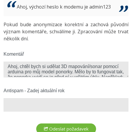
Video
Ahoj, výchozí heslo k modemu je admin123
-41%
Copywriter
Algoritmy
Time management
Ostatní
-10%
Pokud bude anonymizace korektní a zachová původní
WordPress specialista
Umělá inteligence (AI)
Windows
Fórum
význam komentáře, schválíme ji. Zpracování může trvat
několik dní.
SEO specialista
Pro děti
Linux
Více
Komentář
Sítě
Fórum
Kybernetická bezpečnost
Elektronický podpis
Antispam - Zadej aktuální rok
Fórum