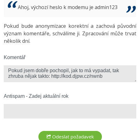
Video
Ahoj, výchozí heslo k modemu je admin123
-41%
Copywriter
Algoritmy
Time management
Ostatní
-10%
Pokud bude anonymizace korektní a zachová původní
WordPress specialista
Umělá inteligence (AI)
Windows
Fórum
význam komentáře, schválíme ji. Zpracování může trvat
několik dní.
SEO specialista
Pro děti
Linux
Více
Komentář
Sítě
Fórum
Kybernetická bezpečnost
Elektronický podpis
Antispam - Zadej aktuální rok
Fórum