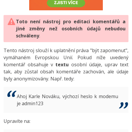
-80%
Vývojář mobilních aplikací
-80%
Python
Digitální gramotnost
Photoshop
HTML5, CSS3, Bootstrap, SEO
PHP
-80%
-30%
Specialista na AI a bigdata
-80%
JavaScript
Marketing
Toto není nástroj pro editaci komentářů a
Adobe Illustrator
SQL a databáze
JavaScript
jiné změny než osobních údajů nebudou
-80%
C# Game developer
-30%
PHP
WordPress
schváleny
Adobe Lightroom
.
Testování a verzování
Python
-80%
-30%
Webdesigner
-15%
C++
SEO
Adobe XD
Tento nástroj slouží k uplatnění práva "být zapomenut",
UML a návrhové vzory
HTML / CSS
vymáhaném Evropskou Unií. Pokud níže uvedený
-80%
Tester
-25%
Swift
UX
Adobe InDesign
komentář obsahuje v
textu
osobní údaje, uprav text
React
UML a návrhové vzory
tak, aby zůstal obsah komentáře zachován, ale údaje
-80%
Systémový administrátor
Kotlin
Business
Adobe After Effects
byly anonymizovány. Např. tedy:
Spring
MySQL/MariaDB
-80%
-25%
Grafik / UX/UI návrhář
-80%
C
Kryptoměny
Blender
ASP.NET MVC
MS-SQL
Ahoj Karle Nováku, výchozí heslo k modemu
-30%
3D grafik
VB.NET
je admin123
Copywriting
Inkscape
Django
SQLite
-80%
Projektový manažer
-80%
SQL
MS Office
Fotografování
Upravíte na:
Best practices
-80%
Databázový analytik
Návrh SW
Google Dokumenty