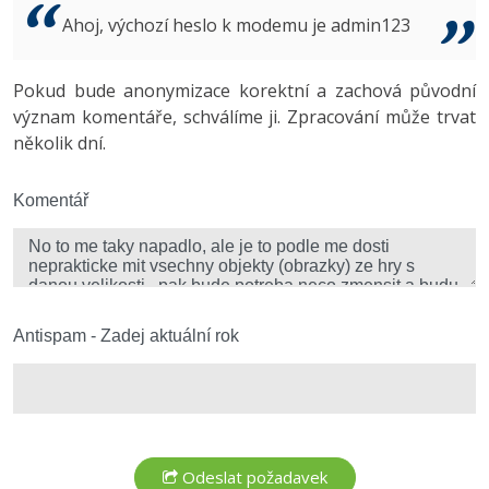
Video
Ahoj, výchozí heslo k modemu je admin123
-41%
Copywriter
Algoritmy
Time management
Ostatní
-10%
Pokud bude anonymizace korektní a zachová původní
WordPress specialista
Umělá inteligence (AI)
Windows
Fórum
význam komentáře, schválíme ji. Zpracování může trvat
několik dní.
SEO specialista
Pro děti
Linux
Více
Komentář
Sítě
Fórum
Kybernetická bezpečnost
Elektronický podpis
Antispam - Zadej aktuální rok
Fórum