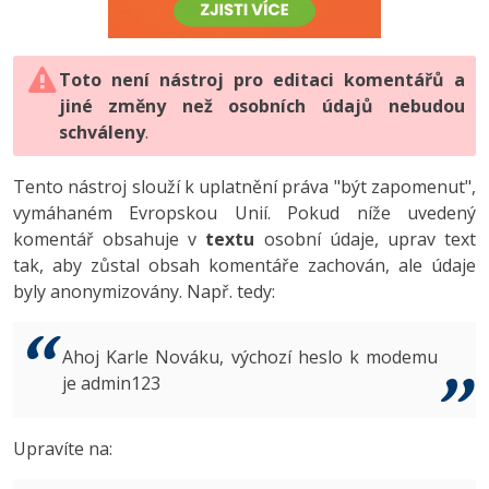
-80%
Vývojář mobilních aplikací
-80%
Python
Digitální gramotnost
Photoshop
HTML5, CSS3, Bootstrap, SEO
PHP
-80%
-30%
Specialista na AI a bigdata
-80%
JavaScript
Marketing
Toto není nástroj pro editaci komentářů a
Adobe Illustrator
SQL a databáze
JavaScript
jiné změny než osobních údajů nebudou
-80%
C# Game developer
-30%
PHP
WordPress
schváleny
Adobe Lightroom
.
Testování a verzování
Python
-80%
-30%
Webdesigner
-15%
C++
SEO
Adobe XD
Tento nástroj slouží k uplatnění práva "být zapomenut",
UML a návrhové vzory
HTML / CSS
vymáhaném Evropskou Unií. Pokud níže uvedený
-80%
Tester
-25%
Swift
UX
Adobe InDesign
komentář obsahuje v
textu
osobní údaje, uprav text
React
UML a návrhové vzory
tak, aby zůstal obsah komentáře zachován, ale údaje
-80%
Systémový administrátor
Kotlin
Business
Adobe After Effects
byly anonymizovány. Např. tedy:
Spring
MySQL/MariaDB
-80%
-25%
Grafik / UX/UI návrhář
-80%
C
Kryptoměny
Blender
ASP.NET MVC
MS-SQL
Ahoj Karle Nováku, výchozí heslo k modemu
-30%
3D grafik
VB.NET
je admin123
Copywriting
Inkscape
Django
SQLite
-80%
Projektový manažer
-80%
SQL
MS Office
Fotografování
Upravíte na:
Best practices
-80%
Databázový analytik
Návrh SW
Google Dokumenty