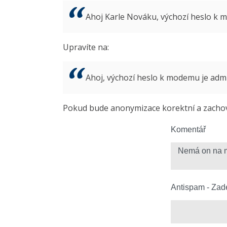
Ahoj Karle Nováku, výchozí heslo k
Upravíte na:
Ahoj, výchozí heslo k modemu je ad
Pokud bude anonymizace korektní a zachová
Komentář
Antispam - Zade