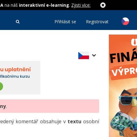
MA
na náš
interaktivní e-learning
.
Zjisti více:
Přihlásit se
Registrovat
eny
.
uvedený komentář obsahuje v
textu
osobní