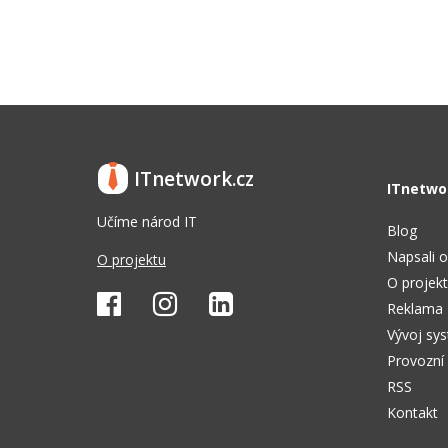
ITnetwork.cz
ITnetwo
Učíme národ IT
Blog
Napsali o
O projektu
O projek
Reklama
Vývoj sy
Provozní
RSS
Kontakt