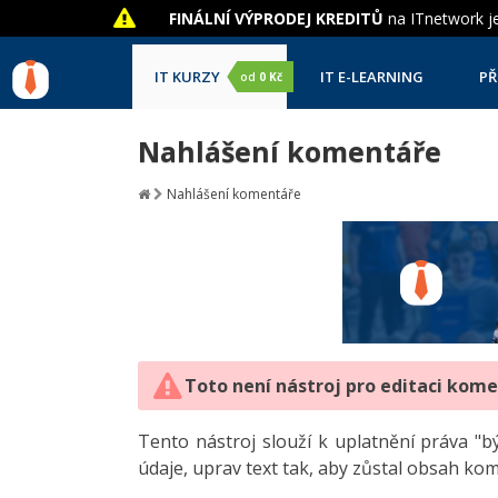
FINÁLNÍ VÝPRODEJ KREDITŮ
na ITnetwork je
IT KURZY
IT E-LEARNING
PŘ
od
0 Kč
Nahlášení komentáře
Nahlášení komentáře
Toto není nástroj pro editaci kom
Tento nástroj slouží k uplatnění práva 
údaje, uprav text tak, aby zůstal obsah ko