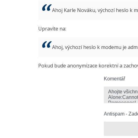
Ahoj Karle Nováku, výchozí heslo k
Upravíte na:
Ahoj, výchozí heslo k modemu je ad
Pokud bude anonymizace korektní a zachová
Komentář
Antispam - Zade