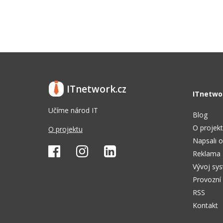
ITnetwork.cz
ITnetwo
Učíme národ IT
Blog
O projek
O projektu
Napsali o
Reklama
Vývoj sy
Provozní
RSS
Kontakt