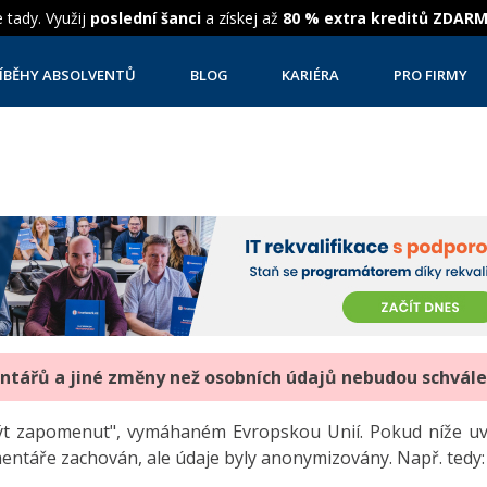
 tady. Využij
poslední šanci
a získej až
80 % extra kreditů ZDAR
ÍBĚHY ABSOLVENTŮ
BLOG
KARIÉRA
PRO FIRMY
entářů a jiné změny než osobních údajů nebudou schvál
"být zapomenut", vymáhaném Evropskou Unií. Pokud níže 
mentáře zachován, ale údaje byly anonymizovány. Např. tedy: