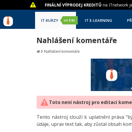
FINÁLNÍ VÝPRODEJ KREDITŮ
na ITnetwork je
IT KURZY
IT E-LEARNING
PŘ
od
0 Kč
Nahlášení komentáře
Nahlášení komentáře
Toto není nástroj pro editaci kom
Tento nástroj slouží k uplatnění práva 
údaje, uprav text tak, aby zůstal obsah ko