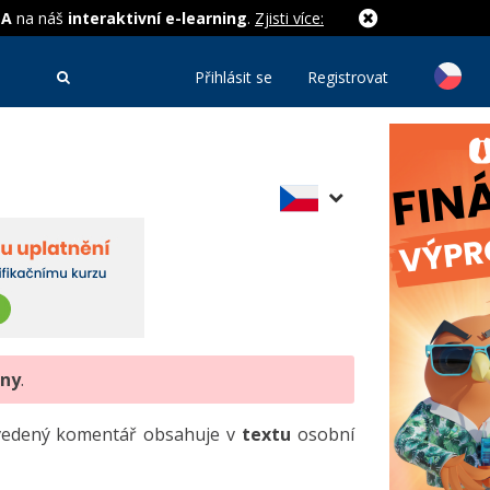
MA
na náš
interaktivní e-learning
.
Zjisti více:
Přihlásit se
Registrovat
eny
.
uvedený komentář obsahuje v
textu
osobní