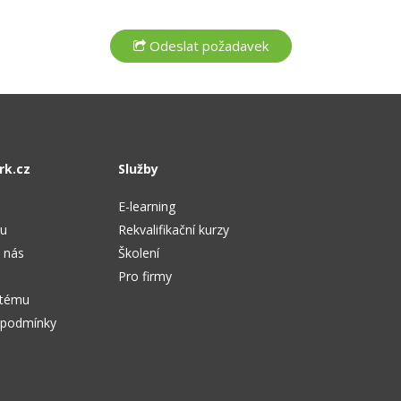
rk.cz
Služby
E-learning
tu
Rekvalifikační kurzy
 nás
Školení
Pro firmy
stému
 podmínky