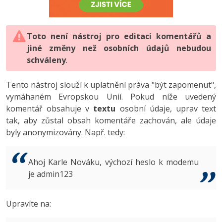
-80%
Vývojář mobilních aplikací
-80%
Python
Digitální gramotnost
Photoshop
HTML5, CSS3, Bootstrap, SEO
PHP
-80%
-30%
Specialista na AI a bigdata
-80%
JavaScript
Marketing
Toto není nástroj pro editaci komentářů a
Adobe Illustrator
SQL a databáze
JavaScript
jiné změny než osobních údajů nebudou
-80%
C# Game developer
-30%
PHP
WordPress
schváleny
Adobe Lightroom
.
Testování a verzování
Python
-80%
-30%
Webdesigner
-15%
C++
SEO
Adobe XD
Tento nástroj slouží k uplatnění práva "být zapomenut",
UML a návrhové vzory
HTML / CSS
vymáhaném Evropskou Unií. Pokud níže uvedený
-80%
Tester
-25%
Swift
UX
Adobe InDesign
komentář obsahuje v
textu
osobní údaje, uprav text
React
UML a návrhové vzory
tak, aby zůstal obsah komentáře zachován, ale údaje
-80%
Systémový administrátor
Kotlin
Business
Adobe After Effects
byly anonymizovány. Např. tedy:
Spring
MySQL/MariaDB
-80%
-25%
Grafik / UX/UI návrhář
-80%
C
Kryptoměny
Blender
ASP.NET MVC
MS-SQL
Ahoj Karle Nováku, výchozí heslo k modemu
-30%
3D grafik
VB.NET
je admin123
Copywriting
Inkscape
Django
SQLite
-80%
Projektový manažer
-80%
SQL
MS Office
Fotografování
Upravíte na:
Best practices
-80%
Databázový analytik
Návrh SW
Google Dokumenty