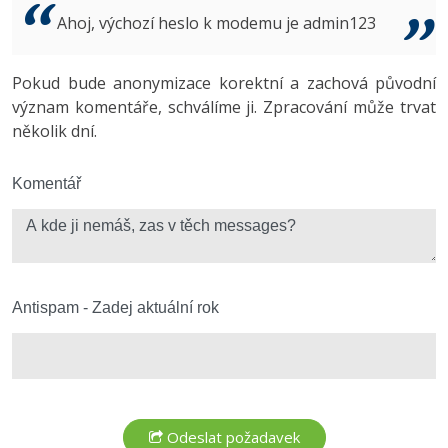
Video
Ahoj, výchozí heslo k modemu je admin123
-41%
Copywriter
Algoritmy
Time management
Ostatní
-10%
Pokud bude anonymizace korektní a zachová původní
WordPress specialista
Umělá inteligence (AI)
Windows
Fórum
význam komentáře, schválíme ji. Zpracování může trvat
několik dní.
SEO specialista
Pro děti
Linux
Více
Komentář
Sítě
Fórum
Kybernetická bezpečnost
Elektronický podpis
Antispam - Zadej aktuální rok
Fórum