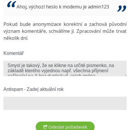
Video
Ahoj, výchozí heslo k modemu je admin123
-41%
Copywriter
Algoritmy
Time management
Ostatní
-10%
Pokud bude anonymizace korektní a zachová původní
WordPress specialista
Umělá inteligence (AI)
Windows
Fórum
význam komentáře, schválíme ji. Zpracování může trvat
několik dní.
SEO specialista
Pro děti
Linux
Více
Komentář
Sítě
Fórum
Kybernetická bezpečnost
Elektronický podpis
Antispam - Zadej aktuální rok
Fórum