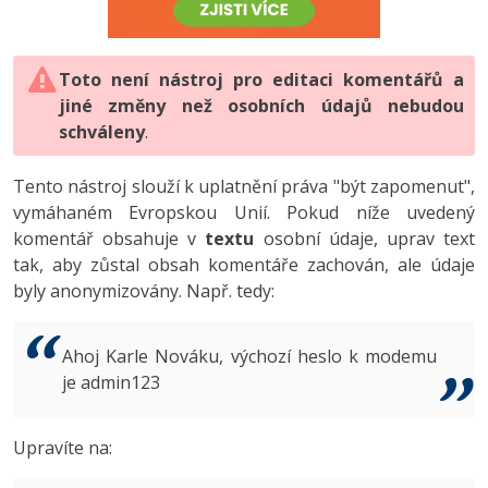
-80%
Vývojář mobilních aplikací
-80%
Python
Digitální gramotnost
Photoshop
HTML5, CSS3, Bootstrap, SEO
PHP
-80%
-30%
Specialista na AI a bigdata
-80%
JavaScript
Marketing
Toto není nástroj pro editaci komentářů a
Adobe Illustrator
SQL a databáze
JavaScript
jiné změny než osobních údajů nebudou
-80%
C# Game developer
-30%
PHP
WordPress
schváleny
Adobe Lightroom
.
Testování a verzování
Python
-80%
-30%
Webdesigner
-15%
C++
SEO
Adobe XD
Tento nástroj slouží k uplatnění práva "být zapomenut",
UML a návrhové vzory
HTML / CSS
vymáhaném Evropskou Unií. Pokud níže uvedený
-80%
Tester
-25%
Swift
UX
Adobe InDesign
komentář obsahuje v
textu
osobní údaje, uprav text
React
UML a návrhové vzory
tak, aby zůstal obsah komentáře zachován, ale údaje
-80%
Systémový administrátor
Kotlin
Business
Adobe After Effects
byly anonymizovány. Např. tedy:
Spring
MySQL/MariaDB
-80%
-25%
Grafik / UX/UI návrhář
-80%
C
Kryptoměny
Blender
ASP.NET MVC
MS-SQL
Ahoj Karle Nováku, výchozí heslo k modemu
-30%
3D grafik
VB.NET
je admin123
Copywriting
Inkscape
Django
SQLite
-80%
Projektový manažer
-80%
SQL
MS Office
Fotografování
Upravíte na:
Best practices
-80%
Databázový analytik
Návrh SW
Google Dokumenty