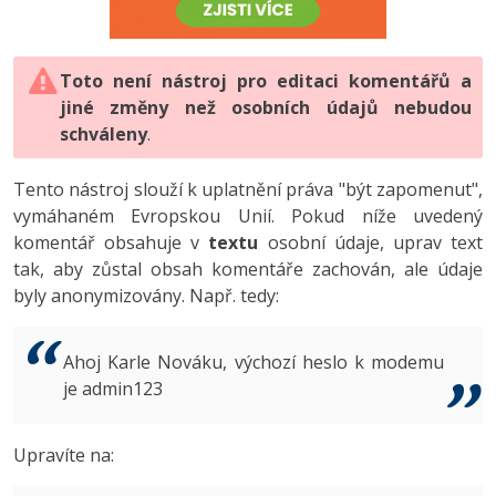
-80%
Vývojář mobilních aplikací
-80%
Python
Digitální gramotnost
Photoshop
HTML5, CSS3, Bootstrap, SEO
PHP
-80%
-30%
Specialista na AI a bigdata
-80%
JavaScript
Marketing
Toto není nástroj pro editaci komentářů a
Adobe Illustrator
SQL a databáze
JavaScript
jiné změny než osobních údajů nebudou
-80%
C# Game developer
-30%
PHP
WordPress
schváleny
Adobe Lightroom
.
Testování a verzování
Python
-80%
-30%
Webdesigner
-15%
C++
SEO
Adobe XD
Tento nástroj slouží k uplatnění práva "být zapomenut",
UML a návrhové vzory
HTML / CSS
vymáhaném Evropskou Unií. Pokud níže uvedený
-80%
Tester
-25%
Swift
UX
Adobe InDesign
komentář obsahuje v
textu
osobní údaje, uprav text
React
UML a návrhové vzory
tak, aby zůstal obsah komentáře zachován, ale údaje
-80%
Systémový administrátor
Kotlin
Business
Adobe After Effects
byly anonymizovány. Např. tedy:
Spring
MySQL/MariaDB
-80%
-25%
Grafik / UX/UI návrhář
-80%
C
Kryptoměny
Blender
ASP.NET MVC
MS-SQL
Ahoj Karle Nováku, výchozí heslo k modemu
-30%
3D grafik
VB.NET
je admin123
Copywriting
Inkscape
Django
SQLite
-80%
Projektový manažer
-80%
SQL
MS Office
Fotografování
Upravíte na:
Best practices
-80%
Databázový analytik
Návrh SW
Google Dokumenty