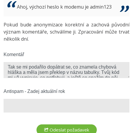
Video
Ahoj, výchozí heslo k modemu je admin123
-41%
Copywriter
Algoritmy
Time management
Ostatní
-10%
Pokud bude anonymizace korektní a zachová původní
WordPress specialista
Umělá inteligence (AI)
Windows
Fórum
význam komentáře, schválíme ji. Zpracování může trvat
několik dní.
SEO specialista
Pro děti
Linux
Více
Komentář
Sítě
Fórum
Kybernetická bezpečnost
Elektronický podpis
Antispam - Zadej aktuální rok
Fórum