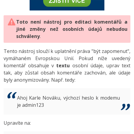
-80%
Vývojář mobilních aplikací
-80%
Python
Digitální gramotnost
Photoshop
HTML5, CSS3, Bootstrap, SEO
PHP
-80%
-30%
Specialista na AI a bigdata
-80%
JavaScript
Marketing
Toto není nástroj pro editaci komentářů a
Adobe Illustrator
SQL a databáze
JavaScript
jiné změny než osobních údajů nebudou
-80%
C# Game developer
-30%
PHP
WordPress
schváleny
Adobe Lightroom
.
Testování a verzování
Python
-80%
-30%
Webdesigner
-15%
C++
SEO
Adobe XD
Tento nástroj slouží k uplatnění práva "být zapomenut",
UML a návrhové vzory
HTML / CSS
vymáhaném Evropskou Unií. Pokud níže uvedený
-80%
Tester
-25%
Swift
UX
Adobe InDesign
komentář obsahuje v
textu
osobní údaje, uprav text
React
UML a návrhové vzory
tak, aby zůstal obsah komentáře zachován, ale údaje
-80%
Systémový administrátor
Kotlin
Business
Adobe After Effects
byly anonymizovány. Např. tedy:
Spring
MySQL/MariaDB
-80%
-25%
Grafik / UX/UI návrhář
-80%
C
Kryptoměny
Blender
ASP.NET MVC
MS-SQL
Ahoj Karle Nováku, výchozí heslo k modemu
-30%
3D grafik
VB.NET
je admin123
Copywriting
Inkscape
Django
SQLite
-80%
Projektový manažer
-80%
SQL
MS Office
Fotografování
Upravíte na:
Best practices
-80%
Databázový analytik
Návrh SW
Google Dokumenty