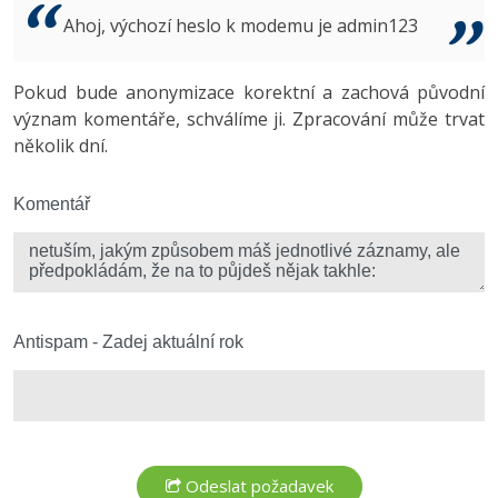
Video
Ahoj, výchozí heslo k modemu je admin123
-41%
Copywriter
Algoritmy
Time management
Ostatní
-10%
Pokud bude anonymizace korektní a zachová původní
WordPress specialista
Umělá inteligence (AI)
Windows
Fórum
význam komentáře, schválíme ji. Zpracování může trvat
několik dní.
SEO specialista
Pro děti
Linux
Více
Komentář
Sítě
Fórum
Kybernetická bezpečnost
Elektronický podpis
Antispam - Zadej aktuální rok
Fórum