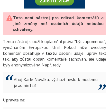
-80%
Vývojář mobilních aplikací
-80%
Python
Digitální gramotnost
Photoshop
HTML5, CSS3, Bootstrap, SEO
PHP
-80%
-30%
Specialista na AI a bigdata
-80%
JavaScript
Marketing
Toto není nástroj pro editaci komentářů a
Adobe Illustrator
SQL a databáze
JavaScript
jiné změny než osobních údajů nebudou
-80%
C# Game developer
-30%
PHP
WordPress
schváleny
Adobe Lightroom
.
Testování a verzování
Python
-80%
-30%
Webdesigner
-15%
C++
SEO
Adobe XD
Tento nástroj slouží k uplatnění práva "být zapomenut",
UML a návrhové vzory
HTML / CSS
vymáhaném Evropskou Unií. Pokud níže uvedený
-80%
Tester
-25%
Swift
UX
Adobe InDesign
komentář obsahuje v
textu
osobní údaje, uprav text
React
UML a návrhové vzory
tak, aby zůstal obsah komentáře zachován, ale údaje
-80%
Systémový administrátor
Kotlin
Business
Adobe After Effects
byly anonymizovány. Např. tedy:
Spring
MySQL/MariaDB
-80%
-25%
Grafik / UX/UI návrhář
-80%
C
Kryptoměny
Blender
ASP.NET MVC
MS-SQL
Ahoj Karle Nováku, výchozí heslo k modemu
-30%
3D grafik
VB.NET
je admin123
Copywriting
Inkscape
Django
SQLite
-80%
Projektový manažer
-80%
SQL
MS Office
Fotografování
Upravíte na:
Best practices
-80%
Databázový analytik
Návrh SW
Google Dokumenty