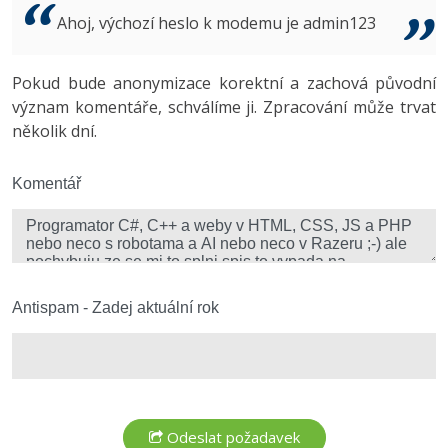
Video
Ahoj, výchozí heslo k modemu je admin123
-41%
Copywriter
Algoritmy
Time management
Ostatní
-10%
Pokud bude anonymizace korektní a zachová původní
WordPress specialista
Umělá inteligence (AI)
Windows
Fórum
význam komentáře, schválíme ji. Zpracování může trvat
několik dní.
SEO specialista
Pro děti
Linux
Více
Komentář
Sítě
Fórum
Kybernetická bezpečnost
Elektronický podpis
Antispam - Zadej aktuální rok
Fórum