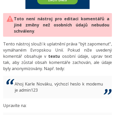
-80%
Vývojář mobilních aplikací
-80%
Python
Digitální gramotnost
Photoshop
HTML5, CSS3, Bootstrap, SEO
PHP
-80%
-30%
Specialista na AI a bigdata
-80%
JavaScript
Marketing
Toto není nástroj pro editaci komentářů a
Adobe Illustrator
SQL a databáze
JavaScript
jiné změny než osobních údajů nebudou
-80%
C# Game developer
-30%
PHP
WordPress
schváleny
Adobe Lightroom
.
Testování a verzování
Python
-80%
-30%
Webdesigner
-15%
C++
SEO
Adobe XD
Tento nástroj slouží k uplatnění práva "být zapomenut",
UML a návrhové vzory
HTML / CSS
vymáhaném Evropskou Unií. Pokud níže uvedený
-80%
Tester
-25%
Swift
UX
Adobe InDesign
komentář obsahuje v
textu
osobní údaje, uprav text
React
UML a návrhové vzory
tak, aby zůstal obsah komentáře zachován, ale údaje
-80%
Systémový administrátor
Kotlin
Business
Adobe After Effects
byly anonymizovány. Např. tedy:
Spring
MySQL/MariaDB
-80%
-25%
Grafik / UX/UI návrhář
-80%
C
Kryptoměny
Blender
ASP.NET MVC
MS-SQL
Ahoj Karle Nováku, výchozí heslo k modemu
-30%
3D grafik
VB.NET
je admin123
Copywriting
Inkscape
Django
SQLite
-80%
Projektový manažer
-80%
SQL
MS Office
Fotografování
Upravíte na:
Best practices
-80%
Databázový analytik
Návrh SW
Google Dokumenty