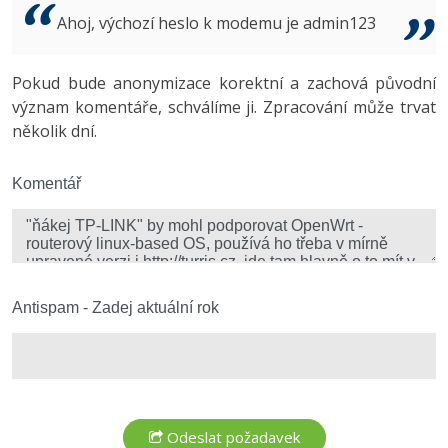
Video
Ahoj, výchozí heslo k modemu je admin123
-41%
Copywriter
Algoritmy
Time management
Ostatní
-10%
Pokud bude anonymizace korektní a zachová původní
WordPress specialista
Umělá inteligence (AI)
Windows
Fórum
význam komentáře, schválíme ji. Zpracování může trvat
několik dní.
SEO specialista
Pro děti
Linux
Více
Komentář
Sítě
Fórum
Kybernetická bezpečnost
Elektronický podpis
Antispam - Zadej aktuální rok
Fórum