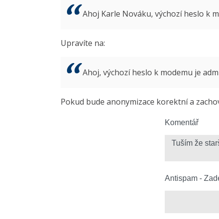
Ahoj Karle Nováku, výchozí heslo k
Upravíte na:
Ahoj, výchozí heslo k modemu je ad
Pokud bude anonymizace korektní a zachová
Komentář
Antispam - Zade