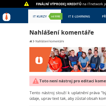
FINÁLNÍ VÝPRODEJ KREDITŮ
na ITnetwork je
IT KURZY
IT E-LEARNING
PŘ
od
0 Kč
Nahlášení komentáře
Nahlášení komentáře
Toto není nástroj pro editaci kom
Tento nástroj slouží k uplatnění práva 
údaje, uprav text tak, aby zůstal obsah ko