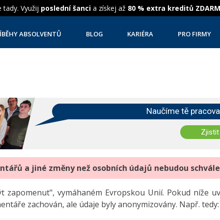
 tady. Využij
poslední šanci
a získej až
80 % extra kreditů ZDAR
ÍBĚHY ABSOLVENTŮ
BLOG
KARIÉRA
PRO FIRMY
Naučíme tě pracova
Zjistit
entářů a jiné změny než osobních údajů nebudou schvál
"být zapomenut", vymáhaném Evropskou Unií. Pokud níže 
mentáře zachován, ale údaje byly anonymizovány. Např. tedy: