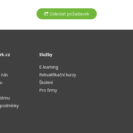
rk.cz
Služby
E-learning
 nás
Rekvalifikační kurzy
tu
Školení
Pro firmy
stému
 podmínky