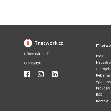
ITnetwork.cz
ITnetwo
Učíme národ IT
Blog
Napsali o
O projektu
O projek
Reklama
Vývoj sy
Provozní
RSS
Kontakt