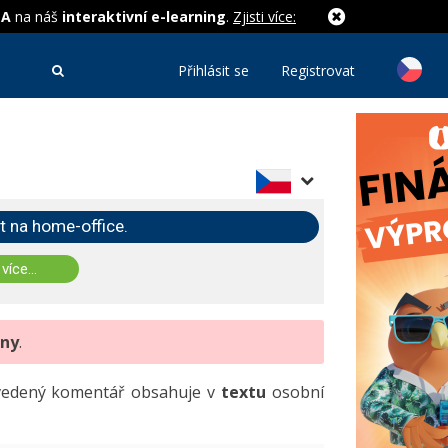
MA
na náš
interaktivní e-learning
.
Zjisti více:
Přihlásit se
Registrovat
t na home-office.
 více...
eny
.
uvedený komentář obsahuje v
textu
osobní