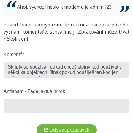
Video
Ahoj, výchozí heslo k modemu je admin123
-41%
Copywriter
Algoritmy
Time management
Ostatní
-10%
Pokud bude anonymizace korektní a zachová původní
WordPress specialista
Umělá inteligence (AI)
Windows
Fórum
význam komentáře, schválíme ji. Zpracování může trvat
několik dní.
SEO specialista
Pro děti
Linux
Více
Komentář
Sítě
Fórum
Kybernetická bezpečnost
Elektronický podpis
Antispam - Zadej aktuální rok
Fórum