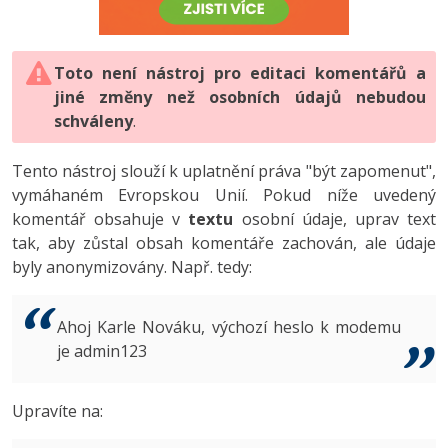
-80%
Vývojář mobilních aplikací
-80%
Python
Digitální gramotnost
Photoshop
HTML5, CSS3, Bootstrap, SEO
PHP
-80%
-30%
Specialista na AI a bigdata
-80%
JavaScript
Marketing
Toto není nástroj pro editaci komentářů a
Adobe Illustrator
SQL a databáze
JavaScript
jiné změny než osobních údajů nebudou
-80%
C# Game developer
-30%
PHP
WordPress
schváleny
Adobe Lightroom
.
Testování a verzování
Python
-80%
-30%
Webdesigner
-15%
C++
SEO
Adobe XD
Tento nástroj slouží k uplatnění práva "být zapomenut",
UML a návrhové vzory
HTML / CSS
vymáhaném Evropskou Unií. Pokud níže uvedený
-80%
Tester
-25%
Swift
UX
Adobe InDesign
komentář obsahuje v
textu
osobní údaje, uprav text
React
UML a návrhové vzory
tak, aby zůstal obsah komentáře zachován, ale údaje
-80%
Systémový administrátor
Kotlin
Business
Adobe After Effects
byly anonymizovány. Např. tedy:
Spring
MySQL/MariaDB
-80%
-25%
Grafik / UX/UI návrhář
-80%
C
Kryptoměny
Blender
ASP.NET MVC
MS-SQL
Ahoj Karle Nováku, výchozí heslo k modemu
-30%
3D grafik
VB.NET
je admin123
Copywriting
Inkscape
Django
SQLite
-80%
Projektový manažer
-80%
SQL
MS Office
Fotografování
Upravíte na:
Best practices
-80%
Databázový analytik
Návrh SW
Google Dokumenty