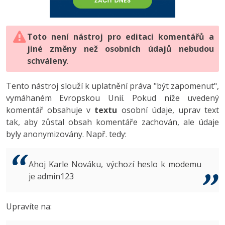
-80%
Vývojář mobilních aplikací
-80%
Python
Digitální gramotnost
Photoshop
HTML5, CSS3, Bootstrap, SEO
PHP
-80%
-30%
Specialista na AI a bigdata
-80%
JavaScript
Marketing
Toto není nástroj pro editaci komentářů a
Adobe Illustrator
SQL a databáze
JavaScript
jiné změny než osobních údajů nebudou
-80%
C# Game developer
-30%
PHP
WordPress
schváleny
Adobe Lightroom
.
Testování a verzování
Python
-80%
-30%
Webdesigner
-15%
C++
SEO
Adobe XD
Tento nástroj slouží k uplatnění práva "být zapomenut",
UML a návrhové vzory
HTML / CSS
vymáhaném Evropskou Unií. Pokud níže uvedený
-80%
Tester
-25%
Swift
UX
Adobe InDesign
komentář obsahuje v
textu
osobní údaje, uprav text
React
UML a návrhové vzory
tak, aby zůstal obsah komentáře zachován, ale údaje
-80%
Systémový administrátor
Kotlin
Business
Adobe After Effects
byly anonymizovány. Např. tedy:
Spring
MySQL/MariaDB
-80%
-25%
Grafik / UX/UI návrhář
-80%
C
Kryptoměny
Blender
ASP.NET MVC
MS-SQL
Ahoj Karle Nováku, výchozí heslo k modemu
-30%
3D grafik
VB.NET
je admin123
Copywriting
Inkscape
Django
SQLite
-80%
Projektový manažer
-80%
SQL
MS Office
Fotografování
Upravíte na:
Best practices
-80%
Databázový analytik
Návrh SW
Google Dokumenty