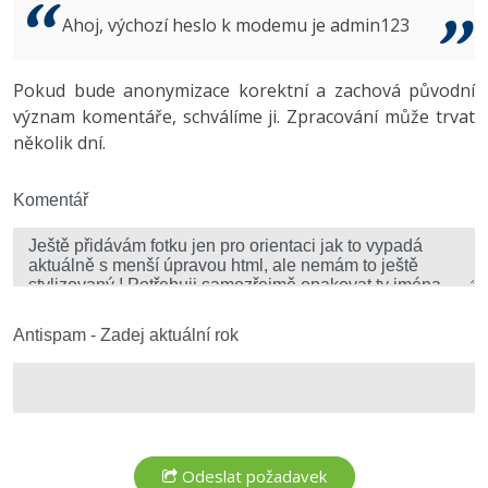
Video
Ahoj, výchozí heslo k modemu je admin123
-41%
Copywriter
Algoritmy
Time management
Ostatní
-10%
Pokud bude anonymizace korektní a zachová původní
WordPress specialista
Umělá inteligence (AI)
Windows
Fórum
význam komentáře, schválíme ji. Zpracování může trvat
několik dní.
SEO specialista
Pro děti
Linux
Více
Komentář
Sítě
Fórum
Kybernetická bezpečnost
Elektronický podpis
Antispam - Zadej aktuální rok
Fórum