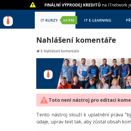
FINÁLNÍ VÝPRODEJ KREDITŮ
na ITnetwork je
IT KURZY
IT E-LEARNING
PŘ
od
0 Kč
Nahlášení komentáře
Nahlášení komentáře
Toto není nástroj pro editaci kom
Tento nástroj slouží k uplatnění práva 
údaje, uprav text tak, aby zůstal obsah ko