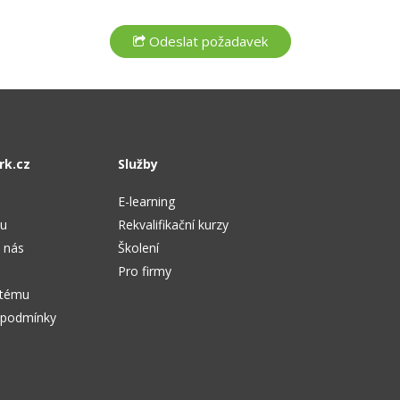
rk.cz
Služby
E-learning
tu
Rekvalifikační kurzy
 nás
Školení
Pro firmy
stému
 podmínky