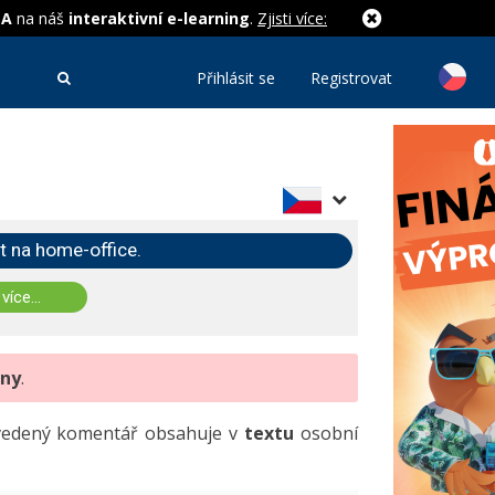
MA
na náš
interaktivní e-learning
.
Zjisti více:
Přihlásit se
Registrovat
t na home-office.
 více...
eny
.
uvedený komentář obsahuje v
textu
osobní