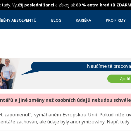
 tady. Využij
poslední šanci
a získej až
80 % extra kreditů ZDAR
ÍBĚHY ABSOLVENTŮ
BLOG
KARIÉRA
PRO FIRMY
Naučíme tě pracova
Zjistit
entářů a jiné změny než osobních údajů nebudou schvál
"být zapomenut", vymáhaném Evropskou Unií. Pokud níže 
mentáře zachován, ale údaje byly anonymizovány. Např. tedy: