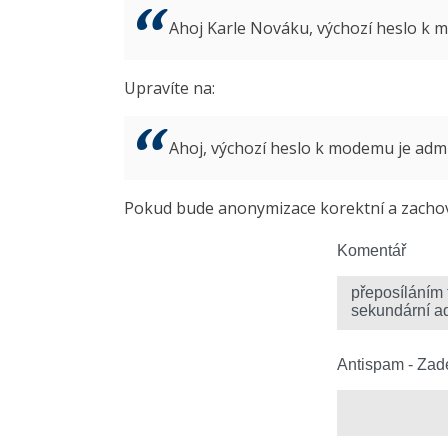
Ahoj Karle Nováku, výchozí heslo k
Upravíte na:
Ahoj, výchozí heslo k modemu je ad
Pokud bude anonymizace korektní a zachová
Komentář
Antispam - Zade