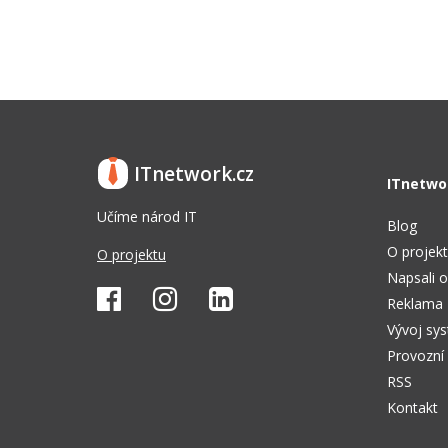
ITnetwork.cz
ITnetwo
Učíme národ IT
Blog
O projek
O projektu
Napsali o
Reklama
Vývoj sy
Provozní
RSS
Kontakt