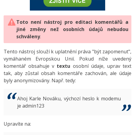
-80%
Vývojář mobilních aplikací
-80%
Python
Digitální gramotnost
Photoshop
HTML5, CSS3, Bootstrap, SEO
PHP
-80%
-30%
Specialista na AI a bigdata
-80%
JavaScript
Marketing
Toto není nástroj pro editaci komentářů a
Adobe Illustrator
SQL a databáze
JavaScript
jiné změny než osobních údajů nebudou
-80%
C# Game developer
-30%
PHP
WordPress
schváleny
Adobe Lightroom
.
Testování a verzování
Python
-80%
-30%
Webdesigner
-15%
C++
SEO
Adobe XD
Tento nástroj slouží k uplatnění práva "být zapomenut",
UML a návrhové vzory
HTML / CSS
vymáhaném Evropskou Unií. Pokud níže uvedený
-80%
Tester
-25%
Swift
UX
Adobe InDesign
komentář obsahuje v
textu
osobní údaje, uprav text
React
UML a návrhové vzory
tak, aby zůstal obsah komentáře zachován, ale údaje
-80%
Systémový administrátor
Kotlin
Business
Adobe After Effects
byly anonymizovány. Např. tedy:
Spring
MySQL/MariaDB
-80%
-25%
Grafik / UX/UI návrhář
-80%
C
Kryptoměny
Blender
ASP.NET MVC
MS-SQL
Ahoj Karle Nováku, výchozí heslo k modemu
-30%
3D grafik
VB.NET
je admin123
Copywriting
Inkscape
Django
SQLite
-80%
Projektový manažer
-80%
SQL
MS Office
Fotografování
Upravíte na:
Best practices
-80%
Databázový analytik
Návrh SW
Google Dokumenty