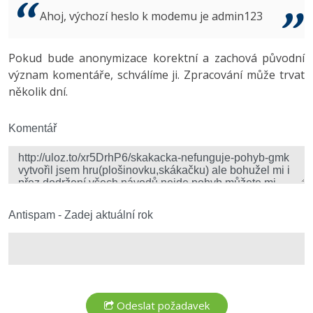
Video
Ahoj, výchozí heslo k modemu je admin123
-41%
Copywriter
Algoritmy
Time management
Ostatní
-10%
Pokud bude anonymizace korektní a zachová původní
WordPress specialista
Umělá inteligence (AI)
Windows
Fórum
význam komentáře, schválíme ji. Zpracování může trvat
několik dní.
SEO specialista
Pro děti
Linux
Více
Komentář
Sítě
Fórum
Kybernetická bezpečnost
Elektronický podpis
Antispam - Zadej aktuální rok
Fórum