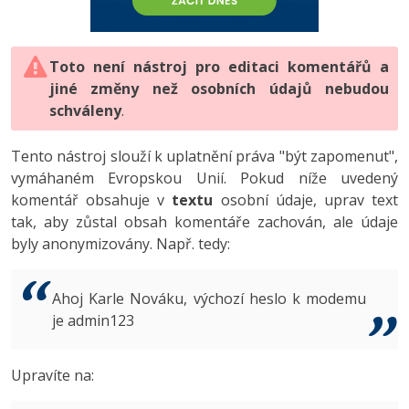
-80%
Vývojář mobilních aplikací
-80%
Python
Digitální gramotnost
Photoshop
HTML5, CSS3, Bootstrap, SEO
PHP
-80%
-30%
Specialista na AI a bigdata
-80%
JavaScript
Marketing
Toto není nástroj pro editaci komentářů a
Adobe Illustrator
SQL a databáze
JavaScript
jiné změny než osobních údajů nebudou
-80%
C# Game developer
-30%
PHP
WordPress
schváleny
Adobe Lightroom
.
Testování a verzování
Python
-80%
-30%
Webdesigner
-15%
C++
SEO
Adobe XD
Tento nástroj slouží k uplatnění práva "být zapomenut",
UML a návrhové vzory
HTML / CSS
vymáhaném Evropskou Unií. Pokud níže uvedený
-80%
Tester
-25%
Swift
UX
Adobe InDesign
komentář obsahuje v
textu
osobní údaje, uprav text
React
UML a návrhové vzory
tak, aby zůstal obsah komentáře zachován, ale údaje
-80%
Systémový administrátor
Kotlin
Business
Adobe After Effects
byly anonymizovány. Např. tedy:
Spring
MySQL/MariaDB
-80%
-25%
Grafik / UX/UI návrhář
-80%
C
Kryptoměny
Blender
ASP.NET MVC
MS-SQL
Ahoj Karle Nováku, výchozí heslo k modemu
-30%
3D grafik
VB.NET
je admin123
Copywriting
Inkscape
Django
SQLite
-80%
Projektový manažer
-80%
SQL
MS Office
Fotografování
Upravíte na:
Best practices
-80%
Databázový analytik
Návrh SW
Google Dokumenty