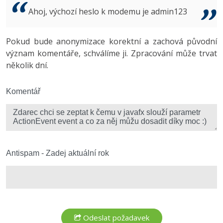
Video
Ahoj, výchozí heslo k modemu je admin123
-41%
Copywriter
Algoritmy
Time management
Ostatní
-10%
Pokud bude anonymizace korektní a zachová původní
WordPress specialista
Umělá inteligence (AI)
Windows
Fórum
význam komentáře, schválíme ji. Zpracování může trvat
několik dní.
SEO specialista
Pro děti
Linux
Více
Komentář
Sítě
Fórum
Kybernetická bezpečnost
Elektronický podpis
Antispam - Zadej aktuální rok
Fórum