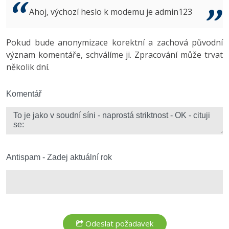
Video
Ahoj, výchozí heslo k modemu je admin123
-41%
Copywriter
Algoritmy
Time management
Ostatní
-10%
Pokud bude anonymizace korektní a zachová původní
WordPress specialista
Umělá inteligence (AI)
Windows
Fórum
význam komentáře, schválíme ji. Zpracování může trvat
několik dní.
SEO specialista
Pro děti
Linux
Více
Komentář
Sítě
Fórum
Kybernetická bezpečnost
Elektronický podpis
Antispam - Zadej aktuální rok
Fórum