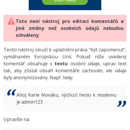
-80%
Vývojář mobilních aplikací
-80%
Python
Digitální gramotnost
Photoshop
HTML5, CSS3, Bootstrap, SEO
PHP
-80%
-30%
Specialista na AI a bigdata
-80%
JavaScript
Marketing
Toto není nástroj pro editaci komentářů a
Adobe Illustrator
SQL a databáze
JavaScript
jiné změny než osobních údajů nebudou
-80%
C# Game developer
-30%
PHP
WordPress
schváleny
Adobe Lightroom
.
Testování a verzování
Python
-80%
-30%
Webdesigner
-15%
C++
SEO
Adobe XD
Tento nástroj slouží k uplatnění práva "být zapomenut",
UML a návrhové vzory
HTML / CSS
vymáhaném Evropskou Unií. Pokud níže uvedený
-80%
Tester
-25%
Swift
UX
Adobe InDesign
komentář obsahuje v
textu
osobní údaje, uprav text
React
UML a návrhové vzory
tak, aby zůstal obsah komentáře zachován, ale údaje
-80%
Systémový administrátor
Kotlin
Business
Adobe After Effects
byly anonymizovány. Např. tedy:
Spring
MySQL/MariaDB
-80%
-25%
Grafik / UX/UI návrhář
-80%
C
Kryptoměny
Blender
ASP.NET MVC
MS-SQL
Ahoj Karle Nováku, výchozí heslo k modemu
-30%
3D grafik
VB.NET
je admin123
Copywriting
Inkscape
Django
SQLite
-80%
Projektový manažer
-80%
SQL
MS Office
Fotografování
Upravíte na:
Best practices
-80%
Databázový analytik
Návrh SW
Google Dokumenty