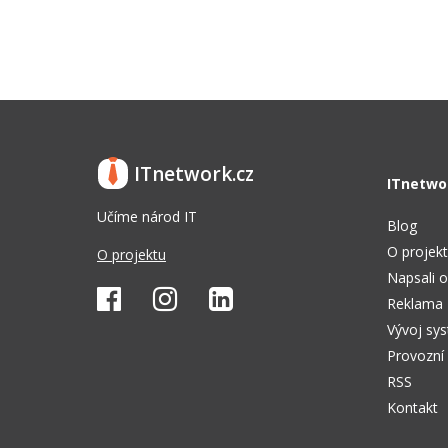
ITnetwork.cz
ITnetwo
Učíme národ IT
Blog
O projek
O projektu
Napsali o
Reklama
Vývoj sy
Provozní
RSS
Kontakt