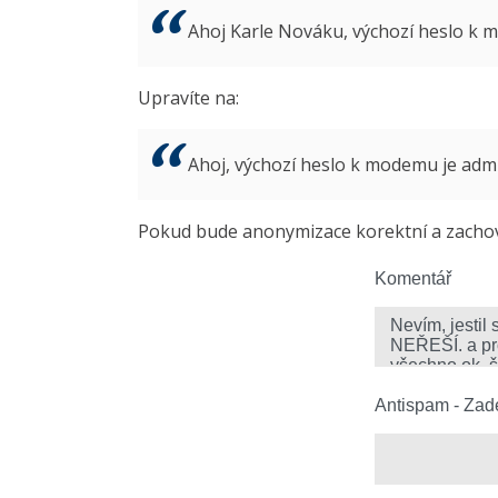
Ahoj Karle Nováku, výchozí heslo k
Upravíte na:
Ahoj, výchozí heslo k modemu je ad
Pokud bude anonymizace korektní a zachová
Komentář
Antispam - Zade