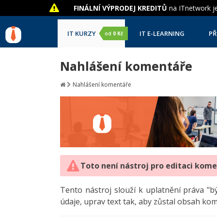
FINÁLNÍ VÝPRODEJ KREDITŮ
na ITnetwork je
IT KURZY
IT E-LEARNING
PŘ
od
0 Kč
Nahlášení komentáře
Nahlášení komentáře
Toto není nástroj pro editaci kom
Tento nástroj slouží k uplatnění práva 
údaje, uprav text tak, aby zůstal obsah ko