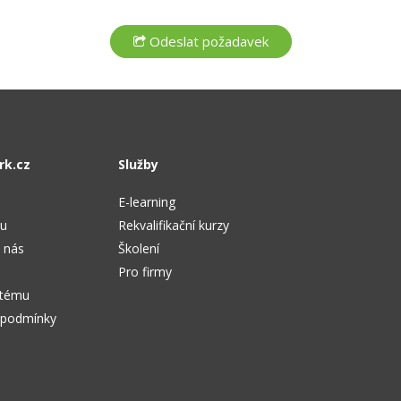
rk.cz
Služby
E-learning
tu
Rekvalifikační kurzy
 nás
Školení
Pro firmy
stému
 podmínky