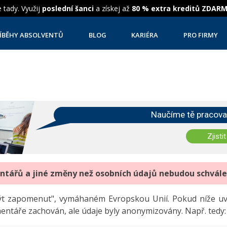
 tady. Využij
poslední šanci
a získej až
80 % extra kreditů ZDAR
ÍBĚHY ABSOLVENTŮ
BLOG
KARIÉRA
PRO FIRMY
Naučíme tě pracova
Zjistit
entářů a jiné změny než osobních údajů nebudou schvál
"být zapomenut", vymáhaném Evropskou Unií. Pokud níže 
mentáře zachován, ale údaje byly anonymizovány. Např. tedy: