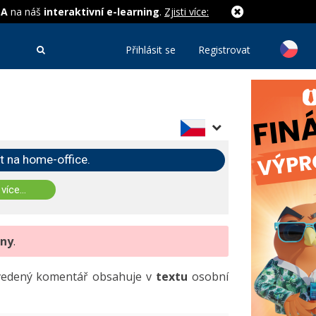
MA
na náš
interaktivní e-learning
.
Zjisti více:
Přihlásit se
Registrovat
t na home-office.
 více...
eny
.
uvedený komentář obsahuje v
textu
osobní