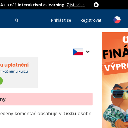
MA
na náš
interaktivní e-learning
.
Zjisti více:
Přihlásit se
Registrovat
eny
.
uvedený komentář obsahuje v
textu
osobní