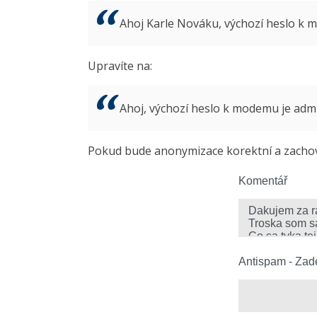
Ahoj Karle Nováku, výchozí heslo k
Upravíte na:
Ahoj, výchozí heslo k modemu je ad
Pokud bude anonymizace korektní a zachová
Komentář
Antispam - Zade