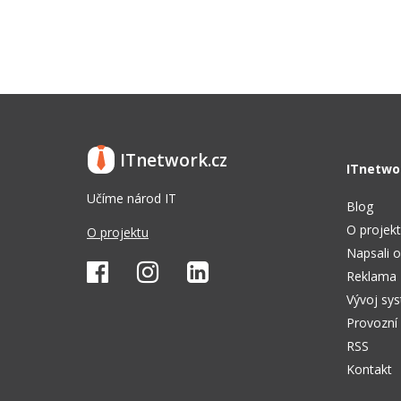
ITnetwork.cz
ITnetwo
Učíme národ IT
Blog
O projek
O projektu
Napsali o
Reklama
Vývoj sy
Provozní
RSS
Kontakt