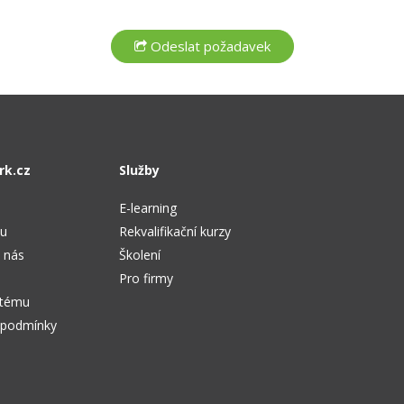
rk.cz
Služby
E-learning
tu
Rekvalifikační kurzy
 nás
Školení
Pro firmy
stému
 podmínky