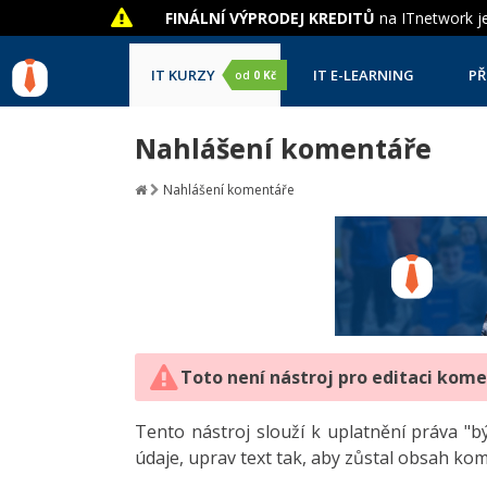
FINÁLNÍ VÝPRODEJ KREDITŮ
na ITnetwork je
IT KURZY
IT E-LEARNING
PŘ
od
0 Kč
Nahlášení komentáře
Nahlášení komentáře
Toto není nástroj pro editaci kom
Tento nástroj slouží k uplatnění práva 
údaje, uprav text tak, aby zůstal obsah ko