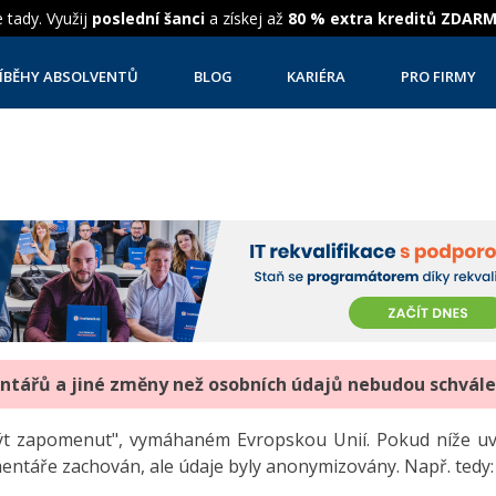
 tady. Využij
poslední šanci
a získej až
80 % extra kreditů ZDAR
ÍBĚHY ABSOLVENTŮ
BLOG
KARIÉRA
PRO FIRMY
entářů a jiné změny než osobních údajů nebudou schvál
"být zapomenut", vymáhaném Evropskou Unií. Pokud níže 
mentáře zachován, ale údaje byly anonymizovány. Např. tedy: