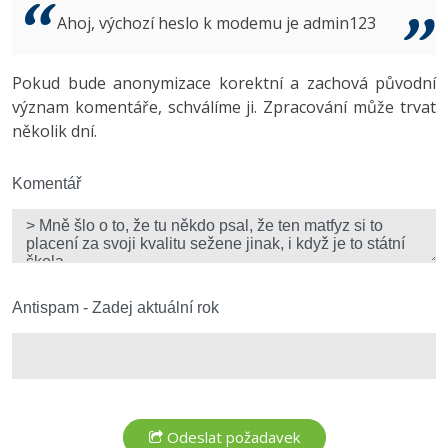
Video
Ahoj, výchozí heslo k modemu je admin123
-41%
Copywriter
Algoritmy
Time management
Ostatní
-10%
Pokud bude anonymizace korektní a zachová původní
WordPress specialista
Umělá inteligence (AI)
Windows
Fórum
význam komentáře, schválíme ji. Zpracování může trvat
několik dní.
SEO specialista
Pro děti
Linux
Více
Komentář
Sítě
Fórum
Kybernetická bezpečnost
Elektronický podpis
Antispam - Zadej aktuální rok
Fórum