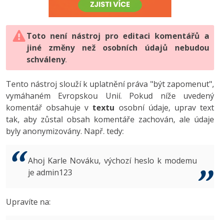
-80%
Vývojář mobilních aplikací
-80%
Python
Digitální gramotnost
Photoshop
HTML5, CSS3, Bootstrap, SEO
PHP
-80%
-30%
Specialista na AI a bigdata
-80%
JavaScript
Marketing
Toto není nástroj pro editaci komentářů a
Adobe Illustrator
SQL a databáze
JavaScript
jiné změny než osobních údajů nebudou
-80%
C# Game developer
-30%
PHP
WordPress
schváleny
Adobe Lightroom
.
Testování a verzování
Python
-80%
-30%
Webdesigner
-15%
C++
SEO
Adobe XD
Tento nástroj slouží k uplatnění práva "být zapomenut",
UML a návrhové vzory
HTML / CSS
vymáhaném Evropskou Unií. Pokud níže uvedený
-80%
Tester
-25%
Swift
UX
Adobe InDesign
komentář obsahuje v
textu
osobní údaje, uprav text
React
UML a návrhové vzory
tak, aby zůstal obsah komentáře zachován, ale údaje
-80%
Systémový administrátor
Kotlin
Business
Adobe After Effects
byly anonymizovány. Např. tedy:
Spring
MySQL/MariaDB
-80%
-25%
Grafik / UX/UI návrhář
-80%
C
Kryptoměny
Blender
ASP.NET MVC
MS-SQL
Ahoj Karle Nováku, výchozí heslo k modemu
-30%
3D grafik
VB.NET
je admin123
Copywriting
Inkscape
Django
SQLite
-80%
Projektový manažer
-80%
SQL
MS Office
Fotografování
Upravíte na:
Best practices
-80%
Databázový analytik
Návrh SW
Google Dokumenty