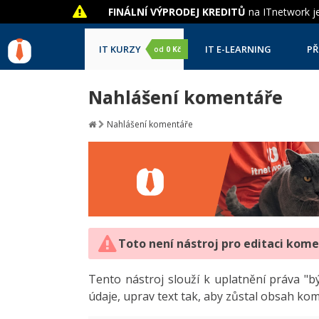
FINÁLNÍ VÝPRODEJ KREDITŮ
na ITnetwork je
IT KURZY
IT E-LEARNING
PŘ
od
0 Kč
Nahlášení komentáře
Nahlášení komentáře
Toto není nástroj pro editaci kom
Tento nástroj slouží k uplatnění práva 
údaje, uprav text tak, aby zůstal obsah ko