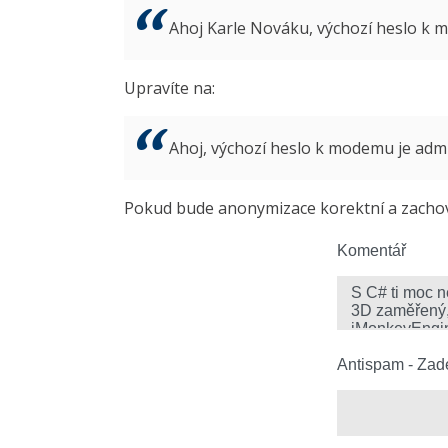
Ahoj Karle Nováku, výchozí heslo k
Upravíte na:
Ahoj, výchozí heslo k modemu je ad
Pokud bude anonymizace korektní a zachová
Komentář
Antispam - Zade