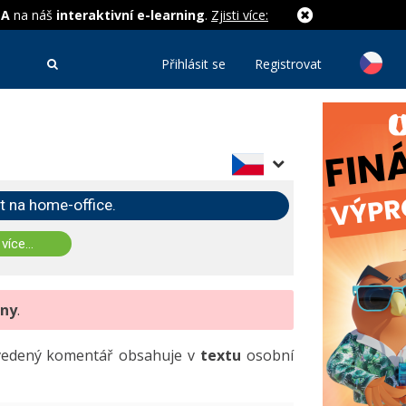
MA
na náš
interaktivní e-learning
.
Zjisti více:
Přihlásit se
Registrovat
t na home-office.
 více...
eny
.
uvedený komentář obsahuje v
textu
osobní