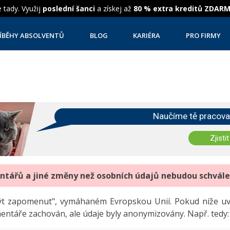
 tady. Využij
poslední šanci
a získej až
80 % extra kreditů ZDAR
ÍBĚHY ABSOLVENTŮ
BLOG
KARIÉRA
PRO FIRMY
Naučíme tě pracova
Zjistit
entářů a jiné změny než osobních údajů nebudou schvál
"být zapomenut", vymáhaném Evropskou Unií. Pokud níže 
mentáře zachován, ale údaje byly anonymizovány. Např. tedy: