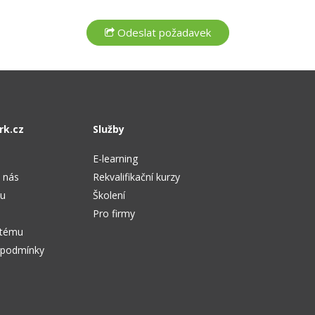
rk.cz
Služby
E-learning
 nás
Rekvalifikační kurzy
tu
Školení
Pro firmy
stému
 podmínky