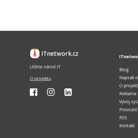
ITnetwork.cz
ITnetwo
Učíme národ IT
Blog
Napsali o
O projektu
O projek
Reklama
Vývoj sy
Provozní
RSS
Kontakt