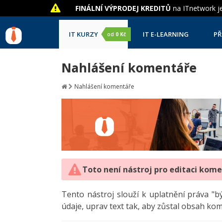
FINÁLNÍ VÝPRODEJ KREDITŮ
na ITnetwork je
IT KURZY
IT E-LEARNING
PŘ
od
0 Kč
Nahlášení komentáře
Nahlášení komentáře
Toto není nástroj pro editaci kom
Tento nástroj slouží k uplatnění práva 
údaje, uprav text tak, aby zůstal obsah ko