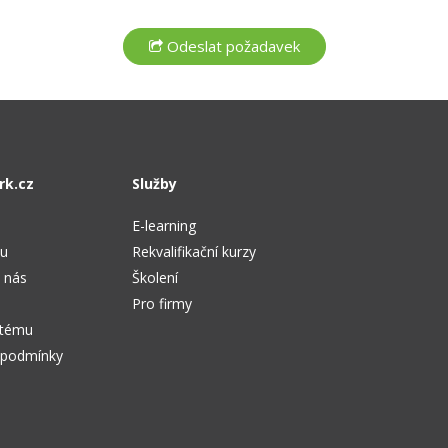
rk.cz
Služby
E-learning
tu
Rekvalifikační kurzy
 nás
Školení
Pro firmy
stému
 podmínky