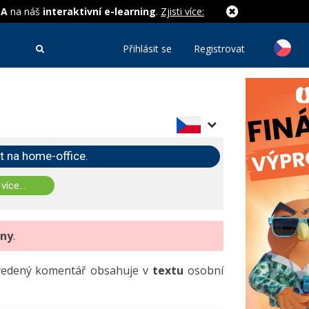
MA
na náš
interaktivní e-learning
.
Zjisti více:
Přihlásit se
Registrovat
t na home-office.
 více...
eny
.
uvedený komentář obsahuje v
textu
osobní