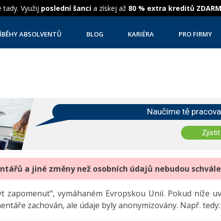
 tady. Využij
poslední šanci
a získej až
80 % extra kreditů ZDAR
ÍBĚHY ABSOLVENTŮ
BLOG
KARIÉRA
PRO FIRMY
Naučíme tě pracova
Zjistit
entářů a jiné změny než osobních údajů nebudou schvál
"být zapomenut", vymáhaném Evropskou Unií. Pokud níže 
mentáře zachován, ale údaje byly anonymizovány. Např. tedy: