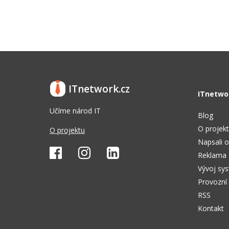
ITnetwork.cz
ITnetwo
Učíme národ IT
Blog
O projek
O projektu
Napsali o
Reklama
Vývoj sy
Provozní
RSS
Kontakt