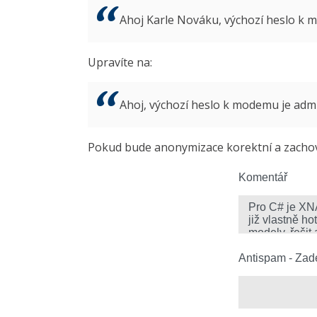
Ahoj Karle Nováku, výchozí heslo k
Upravíte na:
Ahoj, výchozí heslo k modemu je ad
Pokud bude anonymizace korektní a zachová
Komentář
Antispam - Zade