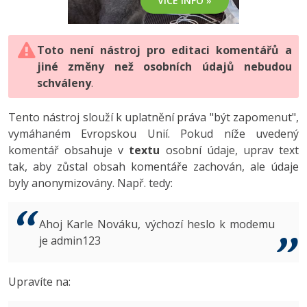
VÍCE INFO »
-80%
Vývojář mobilních aplikací
-80%
Python
Digitální gramotnost
Photoshop
HTML5, CSS3, Bootstrap, SEO
PHP
-80%
-30%
Specialista na AI a bigdata
-80%
JavaScript
Marketing
Toto není nástroj pro editaci komentářů a
Adobe Illustrator
SQL a databáze
JavaScript
jiné změny než osobních údajů nebudou
-80%
C# Game developer
-30%
PHP
WordPress
schváleny
Adobe Lightroom
.
Testování a verzování
Python
-80%
-30%
Webdesigner
-15%
C++
SEO
Adobe XD
Tento nástroj slouží k uplatnění práva "být zapomenut",
UML a návrhové vzory
HTML / CSS
vymáhaném Evropskou Unií. Pokud níže uvedený
-80%
Tester
-25%
Swift
UX
Adobe InDesign
komentář obsahuje v
textu
osobní údaje, uprav text
React
UML a návrhové vzory
tak, aby zůstal obsah komentáře zachován, ale údaje
-80%
Systémový administrátor
Kotlin
Business
Adobe After Effects
byly anonymizovány. Např. tedy:
Spring
MySQL/MariaDB
-80%
-25%
Grafik / UX/UI návrhář
-80%
C
Kryptoměny
Blender
ASP.NET MVC
MS-SQL
Ahoj Karle Nováku, výchozí heslo k modemu
-30%
3D grafik
VB.NET
je admin123
Copywriting
Inkscape
Django
SQLite
-80%
Projektový manažer
-80%
SQL
MS Office
Fotografování
Upravíte na:
Best practices
-80%
Databázový analytik
Návrh SW
Google Dokumenty