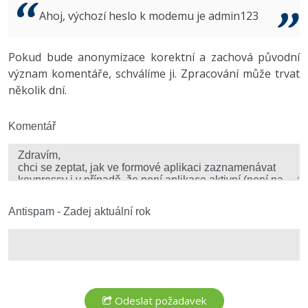
Video
Ahoj, výchozí heslo k modemu je admin123
-41%
Copywriter
Algoritmy
Time management
Ostatní
-10%
Pokud bude anonymizace korektní a zachová původní
WordPress specialista
Umělá inteligence (AI)
Windows
Fórum
význam komentáře, schválíme ji. Zpracování může trvat
několik dní.
SEO specialista
Pro děti
Linux
Více
Komentář
Sítě
Fórum
Kybernetická bezpečnost
Elektronický podpis
Antispam - Zadej aktuální rok
Fórum