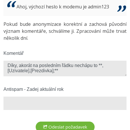
Video
Ahoj, výchozí heslo k modemu je admin123
-41%
Copywriter
Algoritmy
Time management
Ostatní
-10%
Pokud bude anonymizace korektní a zachová původní
WordPress specialista
Umělá inteligence (AI)
Windows
Fórum
význam komentáře, schválíme ji. Zpracování může trvat
několik dní.
SEO specialista
Pro děti
Linux
Více
Komentář
Sítě
Fórum
Kybernetická bezpečnost
Elektronický podpis
Antispam - Zadej aktuální rok
Fórum