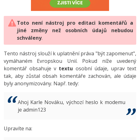
-80%
Vývojář mobilních aplikací
-80%
Python
Digitální gramotnost
Photoshop
HTML5, CSS3, Bootstrap, SEO
PHP
-80%
-30%
Specialista na AI a bigdata
-80%
JavaScript
Marketing
Toto není nástroj pro editaci komentářů a
Adobe Illustrator
SQL a databáze
JavaScript
jiné změny než osobních údajů nebudou
-80%
C# Game developer
-30%
PHP
WordPress
schváleny
Adobe Lightroom
.
Testování a verzování
Python
-80%
-30%
Webdesigner
-15%
C++
SEO
Adobe XD
Tento nástroj slouží k uplatnění práva "být zapomenut",
UML a návrhové vzory
HTML / CSS
vymáhaném Evropskou Unií. Pokud níže uvedený
-80%
Tester
-25%
Swift
UX
Adobe InDesign
komentář obsahuje v
textu
osobní údaje, uprav text
React
UML a návrhové vzory
tak, aby zůstal obsah komentáře zachován, ale údaje
-80%
Systémový administrátor
Kotlin
Business
Adobe After Effects
byly anonymizovány. Např. tedy:
Spring
MySQL/MariaDB
-80%
-25%
Grafik / UX/UI návrhář
-80%
C
Kryptoměny
Blender
ASP.NET MVC
MS-SQL
Ahoj Karle Nováku, výchozí heslo k modemu
-30%
3D grafik
VB.NET
je admin123
Copywriting
Inkscape
Django
SQLite
-80%
Projektový manažer
-80%
SQL
MS Office
Fotografování
Upravíte na:
Best practices
-80%
Databázový analytik
Návrh SW
Google Dokumenty