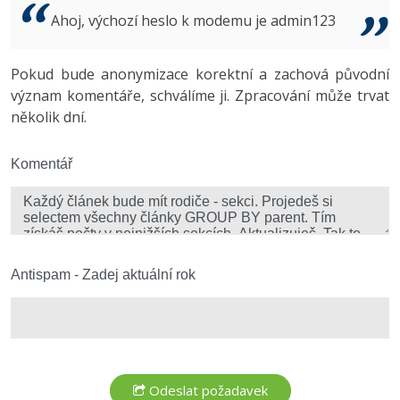
Video
Ahoj, výchozí heslo k modemu je admin123
-41%
Copywriter
Algoritmy
Time management
Ostatní
-10%
Pokud bude anonymizace korektní a zachová původní
WordPress specialista
Umělá inteligence (AI)
Windows
Fórum
význam komentáře, schválíme ji. Zpracování může trvat
několik dní.
SEO specialista
Pro děti
Linux
Více
Komentář
Sítě
Fórum
Kybernetická bezpečnost
Elektronický podpis
Antispam - Zadej aktuální rok
Fórum