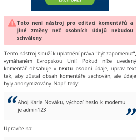
-80%
Vývojář mobilních aplikací
-80%
Python
Digitální gramotnost
Photoshop
HTML5, CSS3, Bootstrap, SEO
PHP
-80%
-30%
Specialista na AI a bigdata
-80%
JavaScript
Marketing
Toto není nástroj pro editaci komentářů a
Adobe Illustrator
SQL a databáze
JavaScript
jiné změny než osobních údajů nebudou
-80%
C# Game developer
-30%
PHP
WordPress
schváleny
Adobe Lightroom
.
Testování a verzování
Python
-80%
-30%
Webdesigner
-15%
C++
SEO
Adobe XD
Tento nástroj slouží k uplatnění práva "být zapomenut",
UML a návrhové vzory
HTML / CSS
vymáhaném Evropskou Unií. Pokud níže uvedený
-80%
Tester
-25%
Swift
UX
Adobe InDesign
komentář obsahuje v
textu
osobní údaje, uprav text
React
UML a návrhové vzory
tak, aby zůstal obsah komentáře zachován, ale údaje
-80%
Systémový administrátor
Kotlin
Business
Adobe After Effects
byly anonymizovány. Např. tedy:
Spring
MySQL/MariaDB
-80%
-25%
Grafik / UX/UI návrhář
-80%
C
Kryptoměny
Blender
ASP.NET MVC
MS-SQL
Ahoj Karle Nováku, výchozí heslo k modemu
-30%
3D grafik
VB.NET
je admin123
Copywriting
Inkscape
Django
SQLite
-80%
Projektový manažer
-80%
SQL
MS Office
Fotografování
Upravíte na:
Best practices
-80%
Databázový analytik
Návrh SW
Google Dokumenty