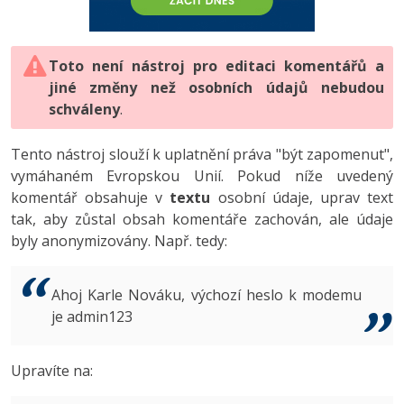
-80%
Vývojář mobilních aplikací
-80%
Python
Digitální gramotnost
Photoshop
HTML5, CSS3, Bootstrap, SEO
PHP
-80%
-30%
Specialista na AI a bigdata
-80%
JavaScript
Marketing
Toto není nástroj pro editaci komentářů a
Adobe Illustrator
SQL a databáze
JavaScript
jiné změny než osobních údajů nebudou
-80%
C# Game developer
-30%
PHP
WordPress
schváleny
Adobe Lightroom
.
Testování a verzování
Python
-80%
-30%
Webdesigner
-15%
C++
SEO
Adobe XD
Tento nástroj slouží k uplatnění práva "být zapomenut",
UML a návrhové vzory
HTML / CSS
vymáhaném Evropskou Unií. Pokud níže uvedený
-80%
Tester
-25%
Swift
UX
Adobe InDesign
komentář obsahuje v
textu
osobní údaje, uprav text
React
UML a návrhové vzory
tak, aby zůstal obsah komentáře zachován, ale údaje
-80%
Systémový administrátor
Kotlin
Business
Adobe After Effects
byly anonymizovány. Např. tedy:
Spring
MySQL/MariaDB
-80%
-25%
Grafik / UX/UI návrhář
-80%
C
Kryptoměny
Blender
ASP.NET MVC
MS-SQL
Ahoj Karle Nováku, výchozí heslo k modemu
-30%
3D grafik
VB.NET
je admin123
Copywriting
Inkscape
Django
SQLite
-80%
Projektový manažer
-80%
SQL
MS Office
Fotografování
Upravíte na:
Best practices
-80%
Databázový analytik
Návrh SW
Google Dokumenty