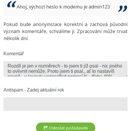
Video
Ahoj, výchozí heslo k modemu je admin123
-41%
Copywriter
Algoritmy
Time management
Ostatní
-10%
Pokud bude anonymizace korektní a zachová původní
WordPress specialista
Umělá inteligence (AI)
Windows
Fórum
význam komentáře, schválíme ji. Zpracování může trvat
několik dní.
SEO specialista
Pro děti
Linux
Více
Komentář
Sítě
Fórum
Kybernetická bezpečnost
Elektronický podpis
Antispam - Zadej aktuální rok
Fórum