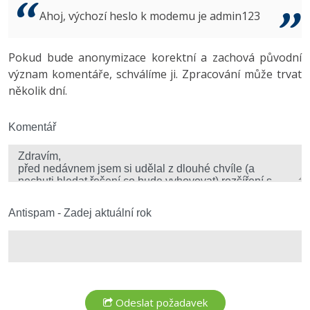
Video
Ahoj, výchozí heslo k modemu je admin123
-41%
Copywriter
Algoritmy
Time management
Ostatní
-10%
Pokud bude anonymizace korektní a zachová původní
WordPress specialista
Umělá inteligence (AI)
Windows
Fórum
význam komentáře, schválíme ji. Zpracování může trvat
několik dní.
SEO specialista
Pro děti
Linux
Více
Komentář
Sítě
Fórum
Kybernetická bezpečnost
Elektronický podpis
Antispam - Zadej aktuální rok
Fórum