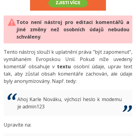
-80%
Vývojář mobilních aplikací
-80%
Python
Digitální gramotnost
Photoshop
HTML5, CSS3, Bootstrap, SEO
PHP
-80%
-30%
Specialista na AI a bigdata
-80%
JavaScript
Marketing
Toto není nástroj pro editaci komentářů a
Adobe Illustrator
SQL a databáze
JavaScript
jiné změny než osobních údajů nebudou
-80%
C# Game developer
-30%
PHP
WordPress
schváleny
Adobe Lightroom
.
Testování a verzování
Python
-80%
-30%
Webdesigner
-15%
C++
SEO
Adobe XD
Tento nástroj slouží k uplatnění práva "být zapomenut",
UML a návrhové vzory
HTML / CSS
vymáhaném Evropskou Unií. Pokud níže uvedený
-80%
Tester
-25%
Swift
UX
Adobe InDesign
komentář obsahuje v
textu
osobní údaje, uprav text
React
UML a návrhové vzory
tak, aby zůstal obsah komentáře zachován, ale údaje
-80%
Systémový administrátor
Kotlin
Business
Adobe After Effects
byly anonymizovány. Např. tedy:
Spring
MySQL/MariaDB
-80%
-25%
Grafik / UX/UI návrhář
-80%
C
Kryptoměny
Blender
ASP.NET MVC
MS-SQL
Ahoj Karle Nováku, výchozí heslo k modemu
-30%
3D grafik
VB.NET
je admin123
Copywriting
Inkscape
Django
SQLite
-80%
Projektový manažer
-80%
SQL
MS Office
Fotografování
Upravíte na:
Best practices
-80%
Databázový analytik
Návrh SW
Google Dokumenty