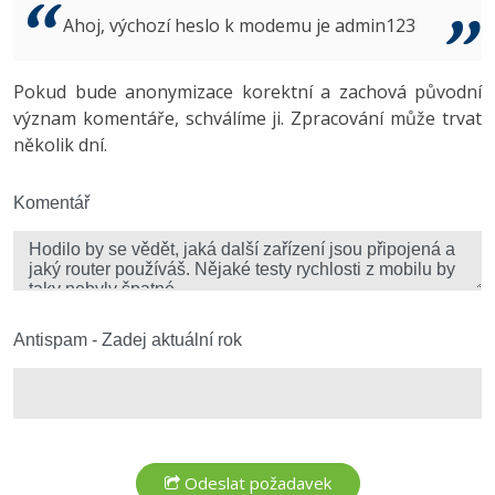
Video
Ahoj, výchozí heslo k modemu je admin123
-41%
Copywriter
Algoritmy
Time management
Ostatní
-10%
Pokud bude anonymizace korektní a zachová původní
WordPress specialista
Umělá inteligence (AI)
Windows
Fórum
význam komentáře, schválíme ji. Zpracování může trvat
několik dní.
SEO specialista
Pro děti
Linux
Více
Komentář
Sítě
Fórum
Kybernetická bezpečnost
Elektronický podpis
Antispam - Zadej aktuální rok
Fórum