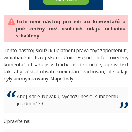
-80%
Vývojář mobilních aplikací
-80%
Python
Digitální gramotnost
Photoshop
HTML5, CSS3, Bootstrap, SEO
PHP
-80%
-30%
Specialista na AI a bigdata
-80%
JavaScript
Marketing
Toto není nástroj pro editaci komentářů a
Adobe Illustrator
SQL a databáze
JavaScript
jiné změny než osobních údajů nebudou
-80%
C# Game developer
-30%
PHP
WordPress
schváleny
Adobe Lightroom
.
Testování a verzování
Python
-80%
-30%
Webdesigner
-15%
C++
SEO
Adobe XD
Tento nástroj slouží k uplatnění práva "být zapomenut",
UML a návrhové vzory
HTML / CSS
vymáhaném Evropskou Unií. Pokud níže uvedený
-80%
Tester
-25%
Swift
UX
Adobe InDesign
komentář obsahuje v
textu
osobní údaje, uprav text
React
UML a návrhové vzory
tak, aby zůstal obsah komentáře zachován, ale údaje
-80%
Systémový administrátor
Kotlin
Business
Adobe After Effects
byly anonymizovány. Např. tedy:
Spring
MySQL/MariaDB
-80%
-25%
Grafik / UX/UI návrhář
-80%
C
Kryptoměny
Blender
ASP.NET MVC
MS-SQL
Ahoj Karle Nováku, výchozí heslo k modemu
-30%
3D grafik
VB.NET
je admin123
Copywriting
Inkscape
Django
SQLite
-80%
Projektový manažer
-80%
SQL
MS Office
Fotografování
Upravíte na:
Best practices
-80%
Databázový analytik
Návrh SW
Google Dokumenty