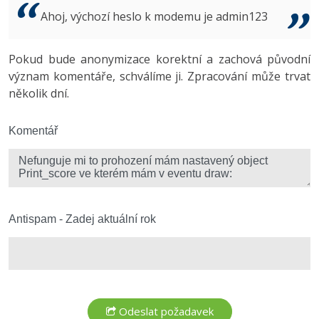
Video
Ahoj, výchozí heslo k modemu je admin123
-41%
Copywriter
Algoritmy
Time management
Ostatní
-10%
Pokud bude anonymizace korektní a zachová původní
WordPress specialista
Umělá inteligence (AI)
Windows
Fórum
význam komentáře, schválíme ji. Zpracování může trvat
několik dní.
SEO specialista
Pro děti
Linux
Více
Komentář
Sítě
Fórum
Kybernetická bezpečnost
Elektronický podpis
Antispam - Zadej aktuální rok
Fórum