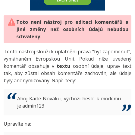
-80%
Vývojář mobilních aplikací
-80%
Python
Digitální gramotnost
Photoshop
HTML5, CSS3, Bootstrap, SEO
PHP
-80%
-30%
Specialista na AI a bigdata
-80%
JavaScript
Marketing
Toto není nástroj pro editaci komentářů a
Adobe Illustrator
SQL a databáze
JavaScript
jiné změny než osobních údajů nebudou
-80%
C# Game developer
-30%
PHP
WordPress
schváleny
Adobe Lightroom
.
Testování a verzování
Python
-80%
-30%
Webdesigner
-15%
C++
SEO
Adobe XD
Tento nástroj slouží k uplatnění práva "být zapomenut",
UML a návrhové vzory
HTML / CSS
vymáhaném Evropskou Unií. Pokud níže uvedený
-80%
Tester
-25%
Swift
UX
Adobe InDesign
komentář obsahuje v
textu
osobní údaje, uprav text
React
UML a návrhové vzory
tak, aby zůstal obsah komentáře zachován, ale údaje
-80%
Systémový administrátor
Kotlin
Business
Adobe After Effects
byly anonymizovány. Např. tedy:
Spring
MySQL/MariaDB
-80%
-25%
Grafik / UX/UI návrhář
-80%
C
Kryptoměny
Blender
ASP.NET MVC
MS-SQL
Ahoj Karle Nováku, výchozí heslo k modemu
-30%
3D grafik
VB.NET
je admin123
Copywriting
Inkscape
Django
SQLite
-80%
Projektový manažer
-80%
SQL
MS Office
Fotografování
Upravíte na:
Best practices
-80%
Databázový analytik
Návrh SW
Google Dokumenty