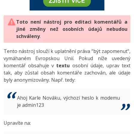
-80%
Vývojář mobilních aplikací
-80%
Python
Digitální gramotnost
Photoshop
HTML5, CSS3, Bootstrap, SEO
PHP
-80%
-30%
Specialista na AI a bigdata
-80%
JavaScript
Marketing
Toto není nástroj pro editaci komentářů a
Adobe Illustrator
SQL a databáze
JavaScript
jiné změny než osobních údajů nebudou
-80%
C# Game developer
-30%
PHP
WordPress
schváleny
Adobe Lightroom
.
Testování a verzování
Python
-80%
-30%
Webdesigner
-15%
C++
SEO
Adobe XD
Tento nástroj slouží k uplatnění práva "být zapomenut",
UML a návrhové vzory
HTML / CSS
vymáhaném Evropskou Unií. Pokud níže uvedený
-80%
Tester
-25%
Swift
UX
Adobe InDesign
komentář obsahuje v
textu
osobní údaje, uprav text
React
UML a návrhové vzory
tak, aby zůstal obsah komentáře zachován, ale údaje
-80%
Systémový administrátor
Kotlin
Business
Adobe After Effects
byly anonymizovány. Např. tedy:
Spring
MySQL/MariaDB
-80%
-25%
Grafik / UX/UI návrhář
-80%
C
Kryptoměny
Blender
ASP.NET MVC
MS-SQL
Ahoj Karle Nováku, výchozí heslo k modemu
-30%
3D grafik
VB.NET
je admin123
Copywriting
Inkscape
Django
SQLite
-80%
Projektový manažer
-80%
SQL
MS Office
Fotografování
Upravíte na:
Best practices
-80%
Databázový analytik
Návrh SW
Google Dokumenty