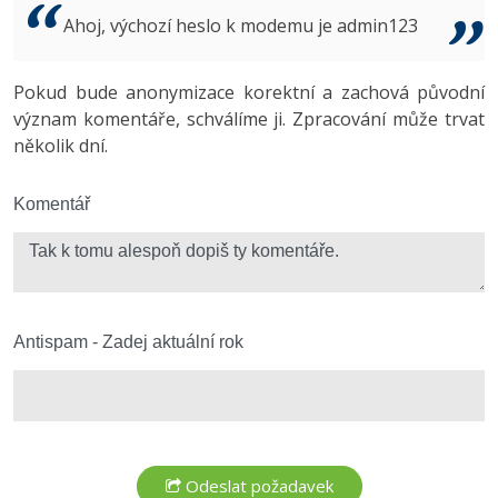
Video
Ahoj, výchozí heslo k modemu je admin123
-41%
Copywriter
Algoritmy
Time management
Ostatní
-10%
Pokud bude anonymizace korektní a zachová původní
WordPress specialista
Umělá inteligence (AI)
Windows
Fórum
význam komentáře, schválíme ji. Zpracování může trvat
několik dní.
SEO specialista
Pro děti
Linux
Více
Komentář
Sítě
Fórum
Kybernetická bezpečnost
Elektronický podpis
Antispam - Zadej aktuální rok
Fórum