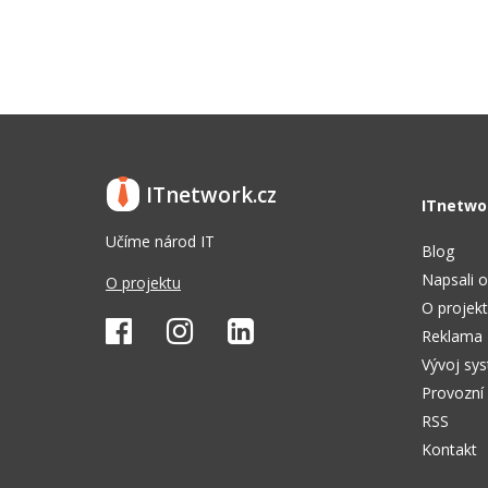
ITnetwork.cz
ITnetwo
Učíme národ IT
Blog
Napsali o
O projektu
O projek
Reklama
Vývoj sy
Provozní
RSS
Kontakt