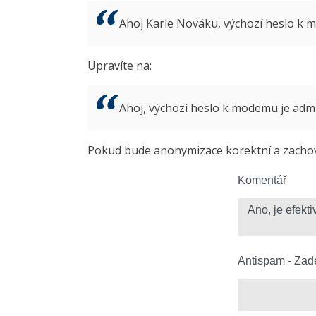
Ahoj Karle Nováku, výchozí heslo k
Upravíte na:
Ahoj, výchozí heslo k modemu je ad
Pokud bude anonymizace korektní a zachová
Komentář
Antispam - Zade