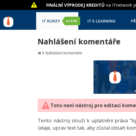
FINÁLNÍ VÝPRODEJ KREDITŮ
na ITnetwork je
IT KURZY
IT E-LEARNING
PŘ
od
0 Kč
Nahlášení komentáře
Nahlášení komentáře
Toto není nástroj pro editaci kom
Tento nástroj slouží k uplatnění práva 
údaje, uprav text tak, aby zůstal obsah ko