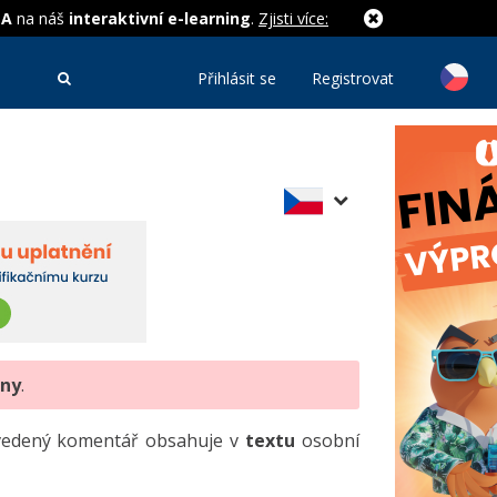
MA
na náš
interaktivní e-learning
.
Zjisti více:
Přihlásit se
Registrovat
eny
.
uvedený komentář obsahuje v
textu
osobní