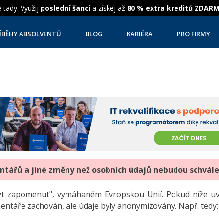
 tady. Využij
poslední šanci
a získej až
80 % extra kreditů ZDAR
ÍBĚHY ABSOLVENTŮ
BLOG
KARIÉRA
PRO FIRMY
entářů a jiné změny než osobních údajů nebudou schvál
"být zapomenut", vymáhaném Evropskou Unií. Pokud níže 
mentáře zachován, ale údaje byly anonymizovány. Např. tedy: