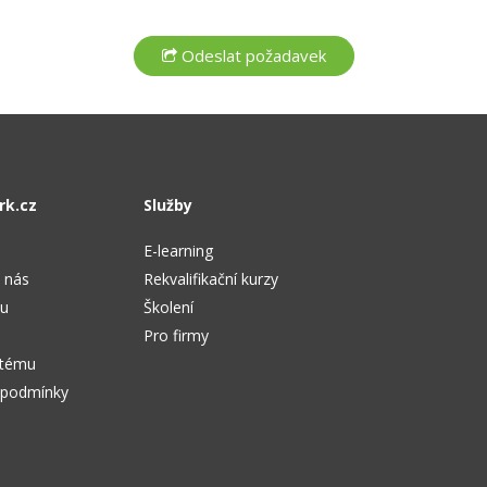
rk.cz
Služby
E-learning
 nás
Rekvalifikační kurzy
tu
Školení
Pro firmy
stému
 podmínky