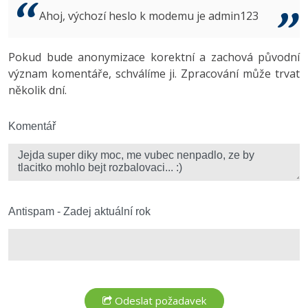
Video
Ahoj, výchozí heslo k modemu je admin123
-41%
Copywriter
Algoritmy
Time management
Ostatní
-10%
Pokud bude anonymizace korektní a zachová původní
WordPress specialista
Umělá inteligence (AI)
Windows
Fórum
význam komentáře, schválíme ji. Zpracování může trvat
několik dní.
SEO specialista
Pro děti
Linux
Více
Komentář
Sítě
Fórum
Kybernetická bezpečnost
Elektronický podpis
Antispam - Zadej aktuální rok
Fórum