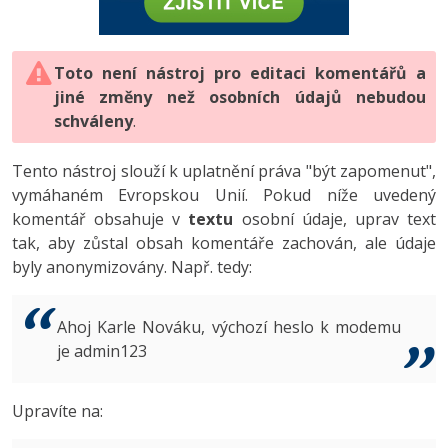
-80%
Vývojář mobilních aplikací
-80%
Python
Digitální gramotnost
Photoshop
HTML5, CSS3, Bootstrap, SEO
PHP
-80%
-30%
Specialista na AI a bigdata
-80%
JavaScript
Marketing
Toto není nástroj pro editaci komentářů a
Adobe Illustrator
SQL a databáze
JavaScript
jiné změny než osobních údajů nebudou
-80%
C# Game developer
-30%
PHP
WordPress
schváleny
Adobe Lightroom
.
Testování a verzování
Python
-80%
-30%
Webdesigner
-15%
C++
SEO
Adobe XD
Tento nástroj slouží k uplatnění práva "být zapomenut",
UML a návrhové vzory
HTML / CSS
vymáhaném Evropskou Unií. Pokud níže uvedený
-80%
Tester
-25%
Swift
UX
Adobe InDesign
komentář obsahuje v
textu
osobní údaje, uprav text
React
UML a návrhové vzory
tak, aby zůstal obsah komentáře zachován, ale údaje
-80%
Systémový administrátor
Kotlin
Business
Adobe After Effects
byly anonymizovány. Např. tedy:
Spring
MySQL/MariaDB
-80%
-25%
Grafik / UX/UI návrhář
-80%
C
Kryptoměny
Blender
ASP.NET MVC
MS-SQL
Ahoj Karle Nováku, výchozí heslo k modemu
-30%
3D grafik
VB.NET
je admin123
Copywriting
Inkscape
Django
SQLite
-80%
Projektový manažer
-80%
SQL
MS Office
Fotografování
Upravíte na:
Best practices
-80%
Databázový analytik
Návrh SW
Google Dokumenty