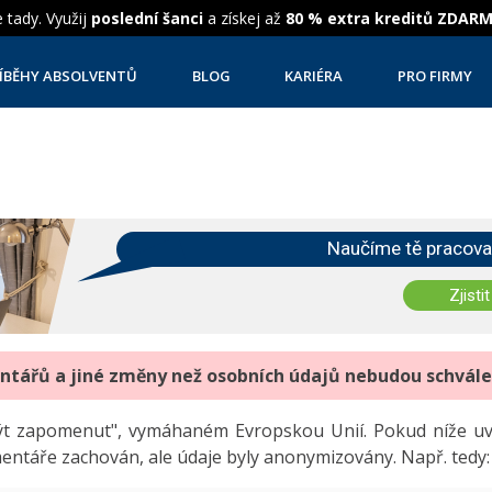
 tady. Využij
poslední šanci
a získej až
80 % extra kreditů ZDAR
ÍBĚHY ABSOLVENTŮ
BLOG
KARIÉRA
PRO FIRMY
Naučíme tě pracova
Zjistit
entářů a jiné změny než osobních údajů nebudou schvál
"být zapomenut", vymáhaném Evropskou Unií. Pokud níže 
mentáře zachován, ale údaje byly anonymizovány. Např. tedy: