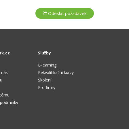
rk.cz
Služby
E-learning
 nás
Rekvalifikační kurzy
tu
Školení
Pro firmy
stému
 podmínky