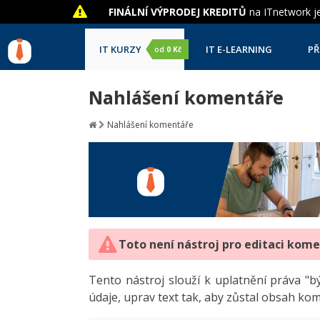
FINÁLNÍ VÝPRODEJ KREDITŮ
na ITnetwork je
IT KURZY
IT E-LEARNING
PŘ
od
0 Kč
Nahlášení komentáře
Nahlášení komentáře
Toto není nástroj pro editaci kom
Tento nástroj slouží k uplatnění práva 
údaje, uprav text tak, aby zůstal obsah ko