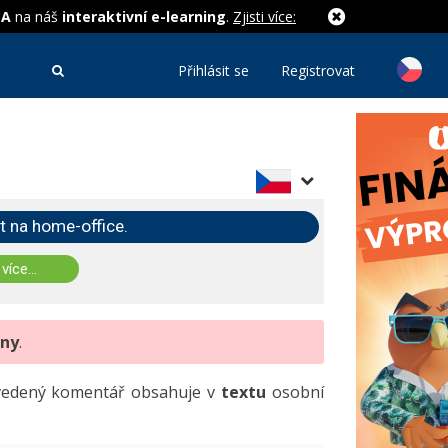
MA
na náš
interaktivní e-learning
.
Zjisti více:
Přihlásit se
Registrovat
t na home-office.
 více...
eny
.
uvedený komentář obsahuje v
textu
osobní