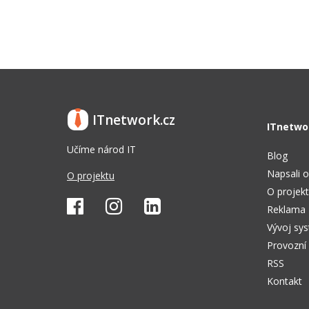
ITnetwork.cz
ITnetwo
Učíme národ IT
Blog
Napsali o
O projektu
O projek
Reklama
Vývoj sy
Provozní
RSS
Kontakt