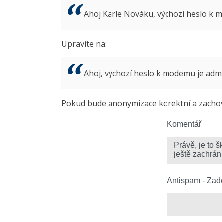
Ahoj Karle Nováku, výchozí heslo k
Upravíte na:
Ahoj, výchozí heslo k modemu je ad
Pokud bude anonymizace korektní a zachová
Komentář
Antispam - Zade