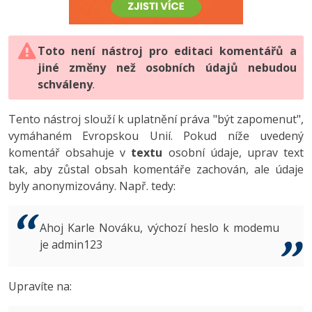
-80%
Vývojář mobilních aplikací
-80%
Python
Digitální gramotnost
Photoshop
HTML5, CSS3, Bootstrap, SEO
PHP
-80%
-30%
Specialista na AI a bigdata
-80%
JavaScript
Marketing
Toto není nástroj pro editaci komentářů a
Adobe Illustrator
SQL a databáze
JavaScript
jiné změny než osobních údajů nebudou
-80%
C# Game developer
-30%
PHP
WordPress
schváleny
Adobe Lightroom
.
Testování a verzování
Python
-80%
-30%
Webdesigner
-15%
C++
SEO
Adobe XD
Tento nástroj slouží k uplatnění práva "být zapomenut",
UML a návrhové vzory
HTML / CSS
vymáhaném Evropskou Unií. Pokud níže uvedený
-80%
Tester
-25%
Swift
UX
Adobe InDesign
komentář obsahuje v
textu
osobní údaje, uprav text
React
UML a návrhové vzory
tak, aby zůstal obsah komentáře zachován, ale údaje
-80%
Systémový administrátor
Kotlin
Business
Adobe After Effects
byly anonymizovány. Např. tedy:
Spring
MySQL/MariaDB
-80%
-25%
Grafik / UX/UI návrhář
-80%
C
Kryptoměny
Blender
ASP.NET MVC
MS-SQL
Ahoj Karle Nováku, výchozí heslo k modemu
-30%
3D grafik
VB.NET
je admin123
Copywriting
Inkscape
Django
SQLite
-80%
Projektový manažer
-80%
SQL
MS Office
Fotografování
Upravíte na:
Best practices
-80%
Databázový analytik
Návrh SW
Google Dokumenty