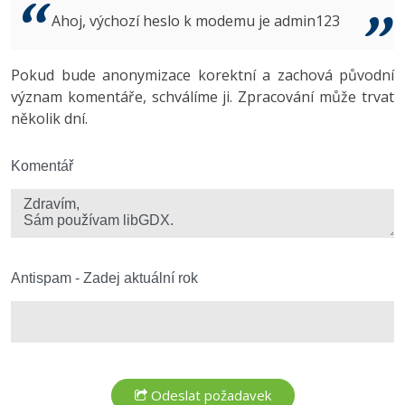
Video
Ahoj, výchozí heslo k modemu je admin123
-41%
Copywriter
Algoritmy
Time management
Ostatní
-10%
Pokud bude anonymizace korektní a zachová původní
WordPress specialista
Umělá inteligence (AI)
Windows
Fórum
význam komentáře, schválíme ji. Zpracování může trvat
několik dní.
SEO specialista
Pro děti
Linux
Více
Komentář
Sítě
Fórum
Kybernetická bezpečnost
Elektronický podpis
Antispam - Zadej aktuální rok
Fórum