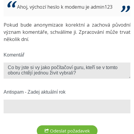
Video
Ahoj, výchozí heslo k modemu je admin123
-41%
Copywriter
Algoritmy
Time management
Ostatní
-10%
Pokud bude anonymizace korektní a zachová původní
WordPress specialista
Umělá inteligence (AI)
Windows
Fórum
význam komentáře, schválíme ji. Zpracování může trvat
několik dní.
SEO specialista
Pro děti
Linux
Více
Komentář
Sítě
Fórum
Kybernetická bezpečnost
Elektronický podpis
Antispam - Zadej aktuální rok
Fórum