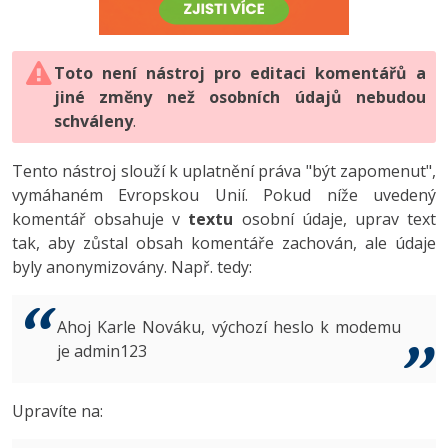
-80%
Vývojář mobilních aplikací
-80%
Python
Digitální gramotnost
Photoshop
HTML5, CSS3, Bootstrap, SEO
PHP
-80%
-30%
Specialista na AI a bigdata
-80%
JavaScript
Marketing
Toto není nástroj pro editaci komentářů a
Adobe Illustrator
SQL a databáze
JavaScript
jiné změny než osobních údajů nebudou
-80%
C# Game developer
-30%
PHP
WordPress
schváleny
Adobe Lightroom
.
Testování a verzování
Python
-80%
-30%
Webdesigner
-15%
C++
SEO
Adobe XD
Tento nástroj slouží k uplatnění práva "být zapomenut",
UML a návrhové vzory
HTML / CSS
vymáhaném Evropskou Unií. Pokud níže uvedený
-80%
Tester
-25%
Swift
UX
Adobe InDesign
komentář obsahuje v
textu
osobní údaje, uprav text
React
UML a návrhové vzory
tak, aby zůstal obsah komentáře zachován, ale údaje
-80%
Systémový administrátor
Kotlin
Business
Adobe After Effects
byly anonymizovány. Např. tedy:
Spring
MySQL/MariaDB
-80%
-25%
Grafik / UX/UI návrhář
-80%
C
Kryptoměny
Blender
ASP.NET MVC
MS-SQL
Ahoj Karle Nováku, výchozí heslo k modemu
-30%
3D grafik
VB.NET
je admin123
Copywriting
Inkscape
Django
SQLite
-80%
Projektový manažer
-80%
SQL
MS Office
Fotografování
Upravíte na:
Best practices
-80%
Databázový analytik
Návrh SW
Google Dokumenty