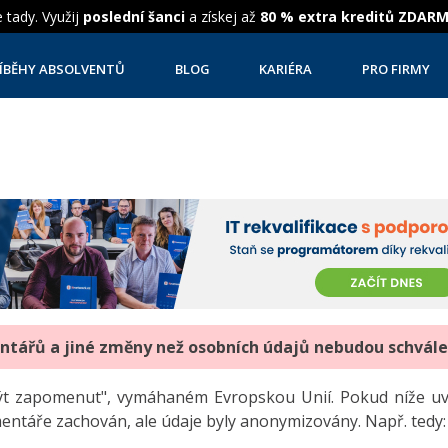
 tady. Využij
poslední šanci
a získej až
80 % extra kreditů ZDAR
ÍBĚHY ABSOLVENTŮ
BLOG
KARIÉRA
PRO FIRMY
entářů a jiné změny než osobních údajů nebudou schvál
"být zapomenut", vymáhaném Evropskou Unií. Pokud níže 
mentáře zachován, ale údaje byly anonymizovány. Např. tedy: