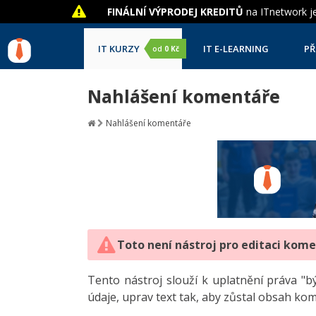
FINÁLNÍ VÝPRODEJ KREDITŮ
na ITnetwork je
IT KURZY
IT E-LEARNING
PŘ
od
0 Kč
Nahlášení komentáře
Nahlášení komentáře
Toto není nástroj pro editaci kom
Tento nástroj slouží k uplatnění práva 
údaje, uprav text tak, aby zůstal obsah ko