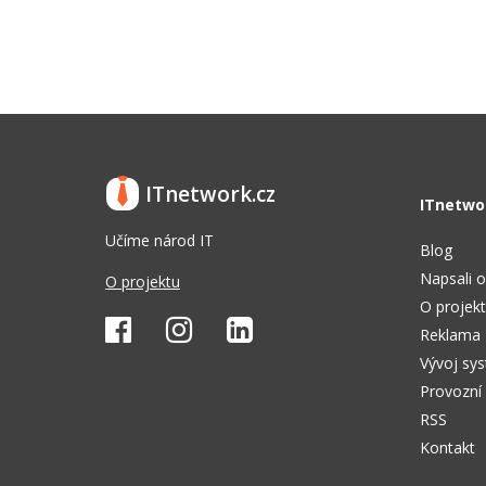
ITnetwork.cz
ITnetwo
Učíme národ IT
Blog
Napsali o
O projektu
O projek
Reklama
Vývoj sy
Provozní
RSS
Kontakt