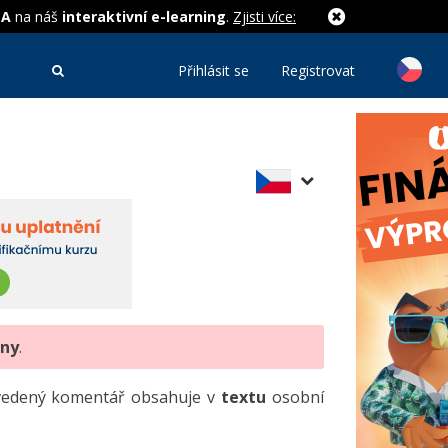
MA
na náš
interaktivní e-learning
.
Zjisti více:
Přihlásit se
Registrovat
eny
.
uvedený komentář obsahuje v
textu
osobní