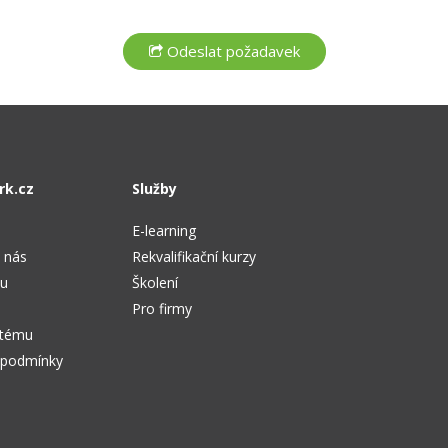
rk.cz
Služby
E-learning
 nás
Rekvalifikační kurzy
tu
Školení
Pro firmy
stému
 podmínky