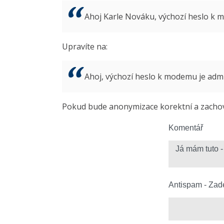
Ahoj Karle Nováku, výchozí heslo k
Upravíte na:
Ahoj, výchozí heslo k modemu je ad
Pokud bude anonymizace korektní a zachová
Komentář
Antispam - Zade