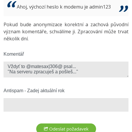
Video
Ahoj, výchozí heslo k modemu je admin123
-41%
Copywriter
Algoritmy
Time management
Ostatní
-10%
Pokud bude anonymizace korektní a zachová původní
WordPress specialista
Umělá inteligence (AI)
Windows
Fórum
význam komentáře, schválíme ji. Zpracování může trvat
několik dní.
SEO specialista
Pro děti
Linux
Více
Komentář
Sítě
Fórum
Kybernetická bezpečnost
Elektronický podpis
Antispam - Zadej aktuální rok
Fórum