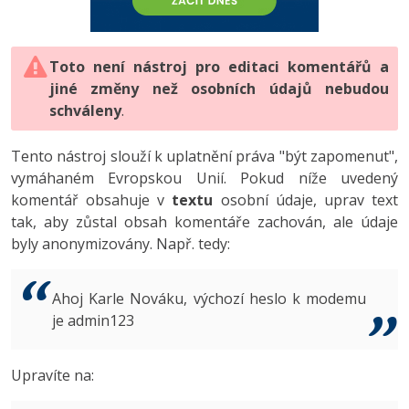
-80%
Vývojář mobilních aplikací
-80%
Python
Digitální gramotnost
Photoshop
HTML5, CSS3, Bootstrap, SEO
PHP
-80%
-30%
Specialista na AI a bigdata
-80%
JavaScript
Marketing
Toto není nástroj pro editaci komentářů a
Adobe Illustrator
SQL a databáze
JavaScript
jiné změny než osobních údajů nebudou
-80%
C# Game developer
-30%
PHP
WordPress
schváleny
Adobe Lightroom
.
Testování a verzování
Python
-80%
-30%
Webdesigner
-15%
C++
SEO
Adobe XD
Tento nástroj slouží k uplatnění práva "být zapomenut",
UML a návrhové vzory
HTML / CSS
vymáhaném Evropskou Unií. Pokud níže uvedený
-80%
Tester
-25%
Swift
UX
Adobe InDesign
komentář obsahuje v
textu
osobní údaje, uprav text
React
UML a návrhové vzory
tak, aby zůstal obsah komentáře zachován, ale údaje
-80%
Systémový administrátor
Kotlin
Business
Adobe After Effects
byly anonymizovány. Např. tedy:
Spring
MySQL/MariaDB
-80%
-25%
Grafik / UX/UI návrhář
-80%
C
Kryptoměny
Blender
ASP.NET MVC
MS-SQL
Ahoj Karle Nováku, výchozí heslo k modemu
-30%
3D grafik
VB.NET
je admin123
Copywriting
Inkscape
Django
SQLite
-80%
Projektový manažer
-80%
SQL
MS Office
Fotografování
Upravíte na:
Best practices
-80%
Databázový analytik
Návrh SW
Google Dokumenty