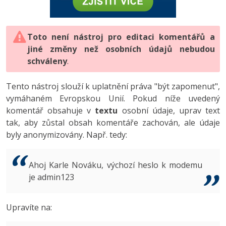
-80%
Vývojář mobilních aplikací
-80%
Python
Digitální gramotnost
Photoshop
HTML5, CSS3, Bootstrap, SEO
PHP
-80%
-30%
Specialista na AI a bigdata
-80%
JavaScript
Marketing
Toto není nástroj pro editaci komentářů a
Adobe Illustrator
SQL a databáze
JavaScript
jiné změny než osobních údajů nebudou
-80%
C# Game developer
-30%
PHP
WordPress
schváleny
Adobe Lightroom
.
Testování a verzování
Python
-80%
-30%
Webdesigner
-15%
C++
SEO
Adobe XD
Tento nástroj slouží k uplatnění práva "být zapomenut",
UML a návrhové vzory
HTML / CSS
vymáhaném Evropskou Unií. Pokud níže uvedený
-80%
Tester
-25%
Swift
UX
Adobe InDesign
komentář obsahuje v
textu
osobní údaje, uprav text
React
UML a návrhové vzory
tak, aby zůstal obsah komentáře zachován, ale údaje
-80%
Systémový administrátor
Kotlin
Business
Adobe After Effects
byly anonymizovány. Např. tedy:
Spring
MySQL/MariaDB
-80%
-25%
Grafik / UX/UI návrhář
-80%
C
Kryptoměny
Blender
ASP.NET MVC
MS-SQL
Ahoj Karle Nováku, výchozí heslo k modemu
-30%
3D grafik
VB.NET
je admin123
Copywriting
Inkscape
Django
SQLite
-80%
Projektový manažer
-80%
SQL
MS Office
Fotografování
Upravíte na:
Best practices
-80%
Databázový analytik
Návrh SW
Google Dokumenty