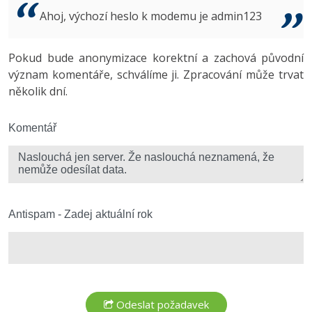
Video
Ahoj, výchozí heslo k modemu je admin123
-41%
Copywriter
Algoritmy
Time management
Ostatní
-10%
Pokud bude anonymizace korektní a zachová původní
WordPress specialista
Umělá inteligence (AI)
Windows
Fórum
význam komentáře, schválíme ji. Zpracování může trvat
několik dní.
SEO specialista
Pro děti
Linux
Více
Komentář
Sítě
Fórum
Kybernetická bezpečnost
Elektronický podpis
Antispam - Zadej aktuální rok
Fórum