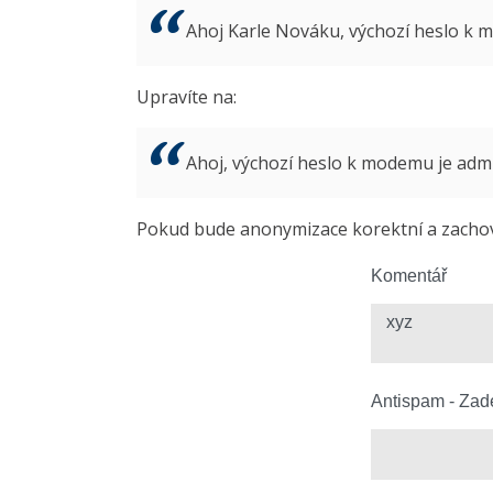
Ahoj Karle Nováku, výchozí heslo k
Upravíte na:
Ahoj, výchozí heslo k modemu je ad
Pokud bude anonymizace korektní a zachová
Komentář
Antispam - Zade