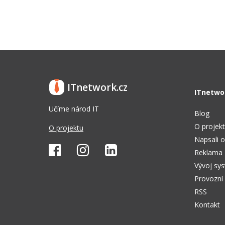
ITnetwork.cz
ITnetwo
Učíme národ IT
Blog
O projek
O projektu
Napsali o
Reklama
Vývoj sy
Provozní
RSS
Kontakt