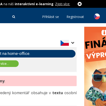
MA
na náš
interaktivní e-learning
.
Zjisti více:
Přihlásit se
Registrovat
t na home-office.
 více...
eny
.
uvedený komentář obsahuje v
textu
osobní