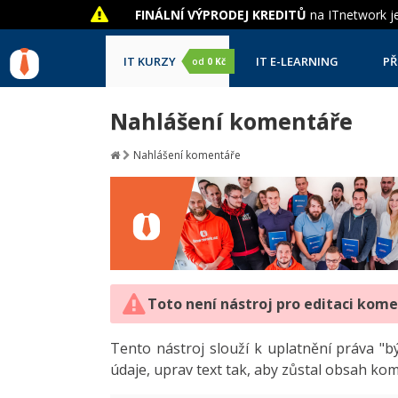
FINÁLNÍ VÝPRODEJ KREDITŮ
na ITnetwork je
IT KURZY
IT E-LEARNING
PŘ
od
0 Kč
Nahlášení komentáře
Nahlášení komentáře
Toto není nástroj pro editaci kom
Tento nástroj slouží k uplatnění práva 
údaje, uprav text tak, aby zůstal obsah ko