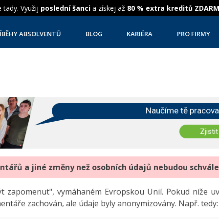
 tady. Využij
poslední šanci
a získej až
80 % extra kreditů ZDAR
ÍBĚHY ABSOLVENTŮ
BLOG
KARIÉRA
PRO FIRMY
Naučíme tě pracova
Zjistit
entářů a jiné změny než osobních údajů nebudou schvál
"být zapomenut", vymáhaném Evropskou Unií. Pokud níže 
mentáře zachován, ale údaje byly anonymizovány. Např. tedy: