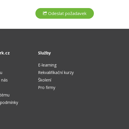
rk.cz
Služby
E-learning
tu
Rekvalifikační kurzy
 nás
Školení
Pro firmy
stému
 podmínky